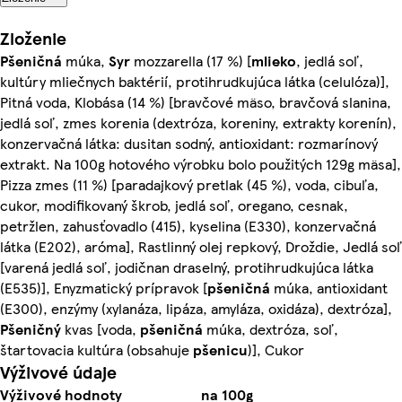
Zloženie
Pšeničná
múka,
Syr
mozzarella (17 %) [
mlieko
, jedlá soľ,
kultúry mliečnych baktérií, protihrudkujúca látka (celulóza)],
Pitná voda, Klobása (14 %) [bravčové mäso, bravčová slanina,
jedlá soľ, zmes korenia (dextróza, koreniny, extrakty korenín),
konzervačná látka: dusitan sodný, antioxidant: rozmarínový
extrakt. Na 100g hotového výrobku bolo použitých 129g mäsa],
Pizza zmes (11 %) [paradajkový pretlak (45 %), voda, cibuľa,
cukor, modifikovaný škrob, jedlá soľ, oregano, cesnak,
petržlen, zahusťovadlo (415), kyselina (E330), konzervačná
látka (E202), aróma], Rastlinný olej repkový, Droždie, Jedlá soľ
[varená jedlá soľ, jodičnan draselný, protihrudkujúca látka
(E535)], Enyzmatický prípravok [
pšeničná
múka, antioxidant
(E300), enzýmy (xylanáza, lipáza, amyláza, oxidáza), dextróza],
Pšeničný
kvas [voda,
pšeničná
múka, dextróza, soľ,
štartovacia kultúra (obsahuje
pšenicu
)], Cukor
Výživové údaje
Výživové hodnoty
na 100g