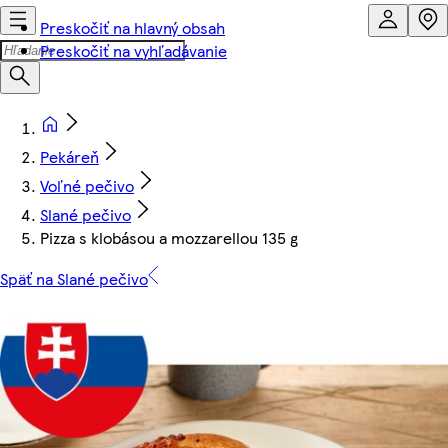
Preskočiť na hlavný obsah
Preskočiť na vyhľadávanie
Pekáreň
Voľné pečivo
Slané pečivo
Pizza s klobásou a mozzarellou 135 g
Späť na Slané pečivo