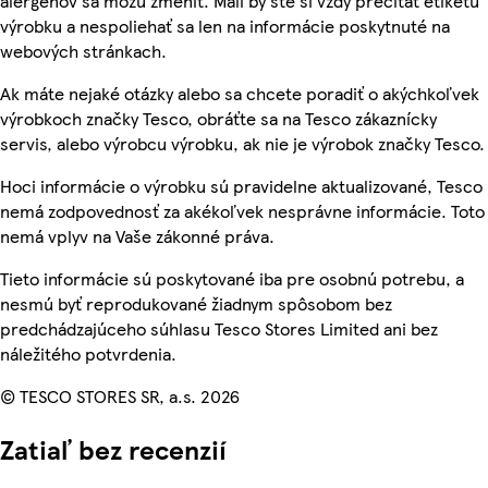
alergénov sa môžu zmeniť. Mali by ste si vždy prečítať etiketu
výrobku a nespoliehať sa len na informácie poskytnuté na
webových stránkach.
Ak máte nejaké otázky alebo sa chcete poradiť o akýchkoľvek
výrobkoch značky Tesco, obráťte sa na Tesco zákaznícky
servis, alebo výrobcu výrobku, ak nie je výrobok značky Tesco.
Hoci informácie o výrobku sú pravidelne aktualizované, Tesco
nemá zodpovednosť za akékoľvek nesprávne informácie. Toto
nemá vplyv na Vaše zákonné práva.
Tieto informácie sú poskytované iba pre osobnú potrebu, a
nesmú byť reprodukované žiadnym spôsobom bez
predchádzajúceho súhlasu Tesco Stores Limited ani bez
náležitého potvrdenia.
© TESCO STORES SR, a.s. 2026
Zatiaľ bez recenzií