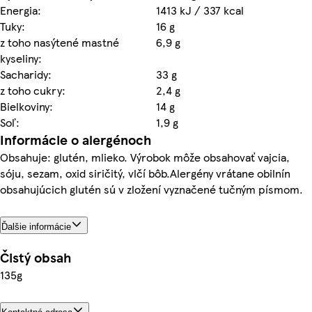
Energia:
1413 kJ / 337 kcal
Tuky:
16 g
z toho nasýtené mastné
6,9 g
kyseliny:
Sacharidy:
33 g
z toho cukry:
2,4 g
Bielkoviny:
14 g
Soľ:
1,9 g
Informácie o alergénoch
Obsahuje: glutén, mlieko. Výrobok môže obsahovať vajcia,
sóju, sezam, oxid siričitý, vlčí bôb.Alergény vrátane obilnín
obsahujúcich glutén sú v zložení vyznačené tučným písmom.
Ďalšie informácie
Čistý obsah
135g