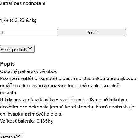
Zatiaľ bez hodnotení
13,26 €/kg
1,79 €
Pridať
Popis produktu
Popis
Ostatný pekársky výrobok
Pizza zo svetlého kysnutého cesta so sladučkou paradajkovou
omáčkou, klobasou a mozzarellou. Ideálny ako snack či
desiata.
Nikdy nestarnúca klasika – svetlé cesto. Kyprené tekutým
droždím pre dokonale jemnú konzistenciu, ktorá neobsahuje
ani kvapku palmového oleja.
Veľkosť balenia: 0.135kg
Zloženie