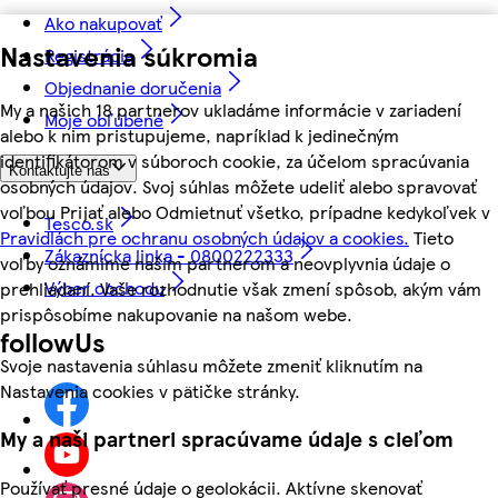
Ako nakupovať
Nastavenia súkromia
Registrácia
Objednanie doručenia
My a našich 18 partnerov ukladáme informácie v zariadení
Moje obľúbené
alebo k nim pristupujeme, napríklad k jedinečným
identifikátorom v súboroch cookie, za účelom spracúvania
Kontaktujte nás
osobných údajov. Svoj súhlas môžete udeliť alebo spravovať
voľbou Prijať alebo Odmietnuť všetko, prípadne kedykoľvek v
Tesco.sk
Pravidlách pre ochranu osobných údajov a cookies.
Tieto
Zákaznícka linka - 0800222333
voľby oznámime našim partnerom a neovplyvnia údaje o
Výber obchodu
prehliadaní. Vaše rozhodnutie však zmení spôsob, akým vám
prispôsobíme nakupovanie na našom webe.
followUs
Svoje nastavenia súhlasu môžete zmeniť kliknutím na
Nastavenia cookies v pätičke stránky.
My a naši partneri spracúvame údaje s cieľom
Používať presné údaje o geolokácii. Aktívne skenovať