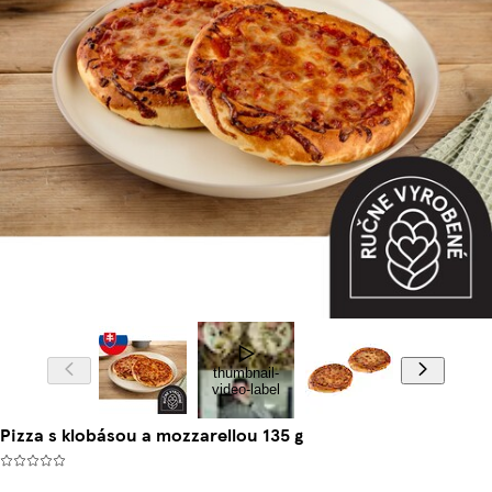
thumbnail-
video-label
Pizza s klobásou a mozzarellou 135 g