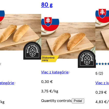
80 g
Viac z kategórie
5 (2)
0,30 €
kategórie
Viac z 
3,75 €/kg
0,29 €
Quantity controls
/kg
4,83 €
Pridať