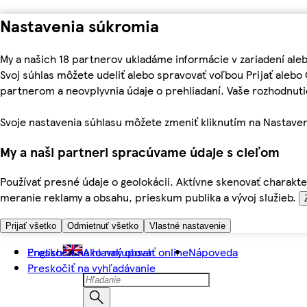
Nastavenia súkromia
My a našich 18 partnerov ukladáme informácie v zariadení ale
Svoj súhlas môžete udeliť alebo spravovať voľbou Prijať aleb
partnerom a neovplyvnia údaje o prehliadaní. Vaše rozhodnu
Svoje nastavenia súhlasu môžete zmeniť kliknutím na Nastaven
My a naši partneri spracúvame údaje s cieľom
Používať presné údaje o geolokácii. Aktívne skenovať charakter
meranie reklamy a obsahu, prieskum publika a vývoj služieb.
Prijať všetko
Odmietnuť všetko
Vlastné nastavenie
Preskočiť na hlavný obsah
English
Ako nakupovať online
Nápoveda
Preskočiť na vyhľadávanie