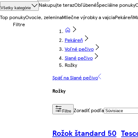
Nakupujte teraz
Obľúbené
Špeciálne ponuky
O
Všetky kategórie
Top ponuky
Ovocie, zelenina
Mliečne výrobky a vajcia
Pekáreň
Mä
Pekáreň
Voľné pečivo
Slané pečivo
Rožky
Späť na Slané pečivo
Rožky
Zoradiť podľa
Filtre
Rožok štandard 50
Tesc