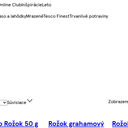
nline Club
Inšpirácie
Leto
so a lahôdky
Mrazené
Tesco Finest
Trvanlivé potraviny
Zobraze
Súvisiace
o Rožok 50 g
Rožok grahamový
Rožo