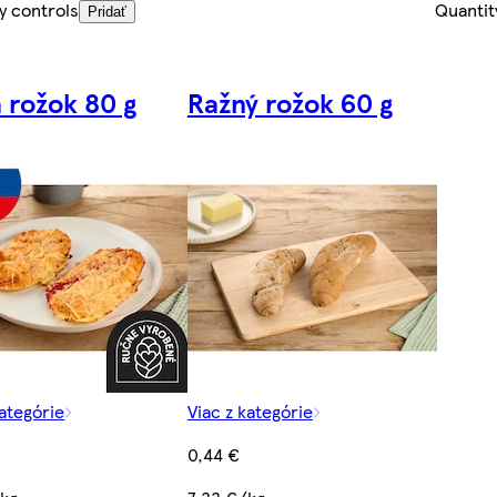
y controls
Quantit
Pridať
a rožok 80 g
Ražný rožok 60 g
kategórie
Viac z kategórie
0,44 €