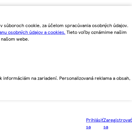
m v súboroch cookie, za účelom spracúvania osobných údajov.
anu osobných údajov a cookies.
Tieto voľby oznámime našim
a našom webe.
ť k informáciám na zariadení. Personalizovaná reklama a obsah,
Prihlásiť
Zaregistrovať
sa
sa