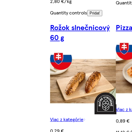
2,80 €/kg
Quantit
Quantity controls
Pridať
Rožok slnečnicový
Pizz
60 g
Viac z 
Viac z kategórie
0,89 €
0,29 €