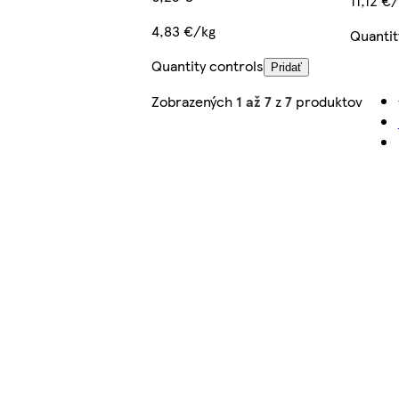
11,12 €
4,83 €/kg
Quantit
Quantity controls
Pridať
Zobrazených
1 až 7
z
7
produktov