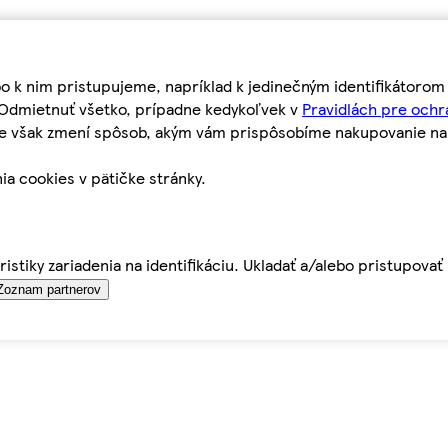
bo k nim pristupujeme, napríklad k jedinečným identifikátoro
o Odmietnuť všetko, prípadne kedykoľvek v
Pravidlách pre ochr
tie však zmení spôsob, akým vám prispôsobíme nakupovanie n
ia cookies v pätičke stránky.
istiky zariadenia na identifikáciu. Ukladať a/alebo pristupova
Zoznam partnerov