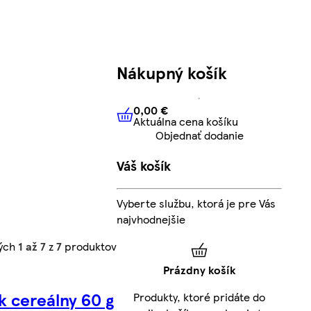
Nákupný košík
0,00 €
Aktuálna cena košíku
0,00 €
Aktuálna cena košíku
Objednať dodanie
Váš košík
Vyberte službu, ktorá je pre Vás
najvhodnejšie
ných
1 až 7
z
7
produktov
Prázdny košík
k cereálny 60 g
Produkty, ktoré pridáte do