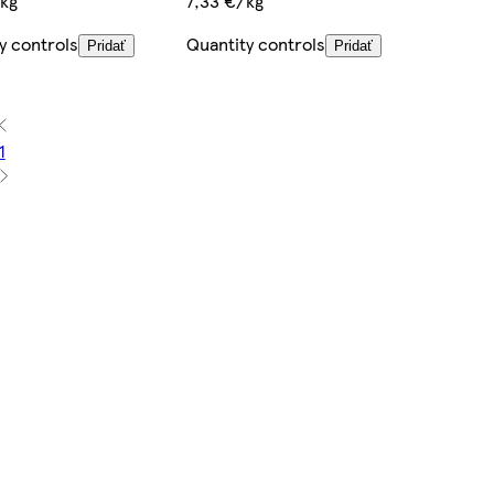
/kg
7,33 €/kg
y controls
Quantity controls
Pridať
Pridať
1