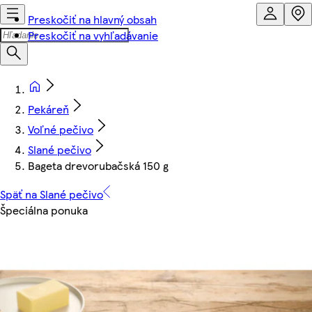
Preskočiť na hlavný obsah
Preskočiť na vyhľadávanie
Pekáreň
Voľné pečivo
Slané pečivo
Bageta drevorubačská 150 g
Späť na Slané pečivo
Špeciálna ponuka