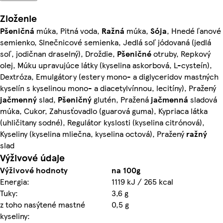
Zloženie
Pšeničná
múka, Pitná voda,
Ražná
múka,
Sója
, Hnedé ľanové
semienko, Slnečnicové semienka, Jedlá soľ jódovaná (jedlá
soľ, jodičnan draselný), Droždie,
Pšeničné
otruby, Repkový
olej, Múku upravujúce látky (kyselina askorbová, L-cysteín),
Dextróza, Emulgátory (estery mono- a diglyceridov mastných
kyselín s kyselinou mono- a diacetylvínnou, lecitíny), Pražený
jačmenný
slad,
Pšeničný
glutén, Pražená
jačmenná
sladová
múka, Cukor, Zahusťovadlo (guarová guma), Kypriaca látka
(uhličitany sodné), Regulátor kyslosti (kyselina citrónová),
Kyseliny (kyselina mliečna, kyselina octová), Pražený
ražný
slad
Výživové údaje
Výživové hodnoty
na 100g
Energia:
1119 kJ / 265 kcal
Tuky:
3,6 g
z toho nasýtené mastné
0,5 g
kyseliny: