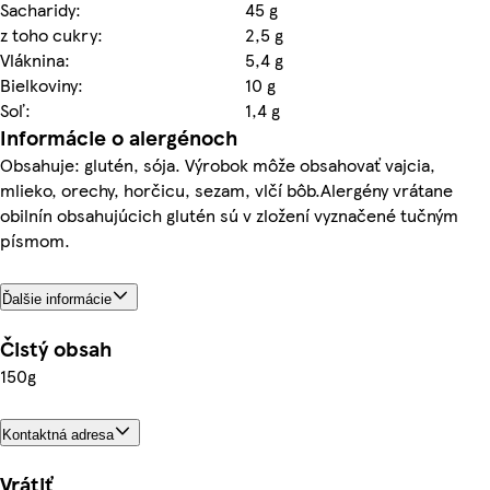
Sacharidy:
45 g
z toho cukry:
2,5 g
Vláknina:
5,4 g
Bielkoviny:
10 g
Soľ:
1,4 g
Informácie o alergénoch
Obsahuje: glutén, sója. Výrobok môže obsahovať vajcia,
mlieko, orechy, horčicu, sezam, vlčí bôb.Alergény vrátane
obilnín obsahujúcich glutén sú v zložení vyznačené tučným
písmom.
Ďalšie informácie
Čistý obsah
150g
Kontaktná adresa
Vrátiť