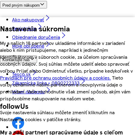
Pred prvým nákupom
Ako nakupovať
Nastavenia súkromia
Registrácia
Objednanie doručenia
My a našich 18 partnerov ukladáme informácie v zariadení
Moje obľúbené
alebo k nim pristupujeme, napríklad k jedinečným
identifikátorom v súboroch cookie, za účelom spracúvania
Kontaktujte nás
osobných údajov. Svoj súhlas môžete udeliť alebo spravovať
voľbou Prijať alebo Odmietnuť všetko, prípadne kedykoľvek v
Tesco.sk
Pravidlách pre ochranu osobných údajov a cookies.
Tieto
Zákaznícka linka - 0800222333
voľby oznámime našim partnerom a neovplyvnia údaje o
Výber obchodu
prehliadaní. Vaše rozhodnutie však zmení spôsob, akým vám
prispôsobíme nakupovanie na našom webe.
followUs
Svoje nastavenia súhlasu môžete zmeniť kliknutím na
Nastavenia cookies v pätičke stránky.
My a naši partneri spracúvame údaje s cieľom