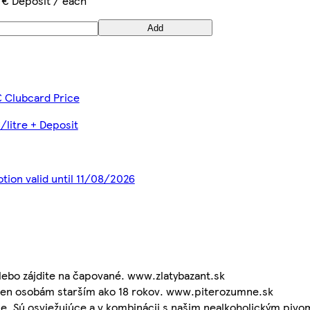
5 € Deposit / each
Add
€ Clubcard Price
/litre + Deposit
tion valid until 11/08/2026
alebo zájdite na čapované. www.zlatybazant.sk
e len osobám starším ako 18 rokov. www.piterozumne.sk
ie. Sú osviežujúce a v kombinácii s našim nealkoholickým pivo