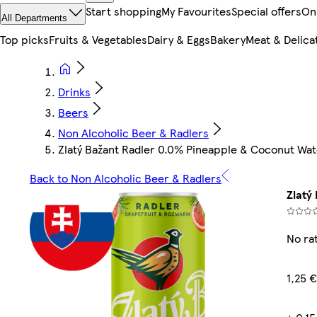
Start shopping
My Favourites
Special offers
On
All Departments
Top picks
Fruits & Vegetables
Dairy & Eggs
Bakery
Meat & Delica
Drinks
Beers
Non Alcoholic Beer & Radlers
Zlatý Bažant Radler 0.0% Pineapple & Coconut Wa
Back to Non Alcoholic Beer & Radlers
Zlatý
No rat
1,25 €