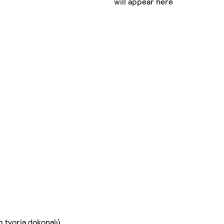
will appear here
m tvoria dokonalú