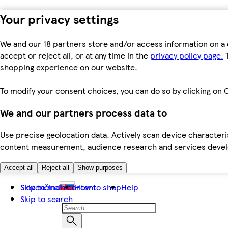
Your privacy settings
We and our 18 partners store and/or access information on a 
accept or reject all, or at any time in the
privacy policy page.
T
shopping experience on our website.
To modify your consent choices, you can do so by clicking on C
We and our partners process data to
Use precise geolocation data. Actively scan device characteris
content measurement, audience research and services dev
Accept all
Reject all
Show purposes
Skip to main content
Slovenčina
How to shop
Help
Skip to search