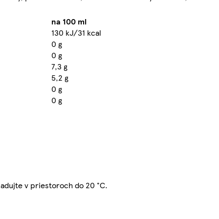
na 100 ml
130 kJ/31 kcal
0 g
0 g
7,3 g
5,2 g
0 g
0 g
dujte v priestoroch do 20 °C.