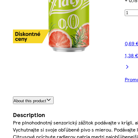
+ 0,1
0,69 
1,38 €
Promo
About this product
Description
Pre plnohodnotný senzorický zážitok podávajte v krígli, 
Vychutnajte si svoje obľúbené pivo s mierou. Podávajt
Citrusové príchute radlerov patria medzi najobľúbenejš