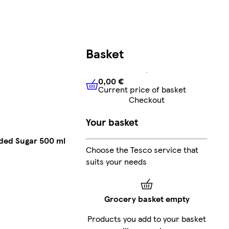
Basket
0,00 €
Current price of basket
0,00 €
Current price of bask
Checkout
Your basket
ded Sugar 500 ml
Choose the Tesco service that
suits your needs
Grocery basket empty
Products you add to your basket