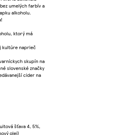
 bez umelých farbív a
apku alkoholu.
a!
oholu, ktorý má
j kultúre naprieč
varníckych skupín na
lné slovenské značky
edávanejší cider na
uitová šťava 4, 5%,
ový olej)