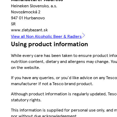
Heineken Slovensko, a.s.
Novozámocká 2
947 01 Hurbanovo
SR
www.zlatybazant.sk
View all Non Alcoholic Beer & Radlers
Using product information
While every care has been taken to ensure product infor
nutrition content, dietary and allergens may change. You
on the website.
If you have any queries, or you'd like advice on any Te
manufacturer if not a Tesco brand product.
Although product information is regularly updated, Tesco 
statutory rights.
This information is supplied for personal use only, and
nor without due acknowledgement.