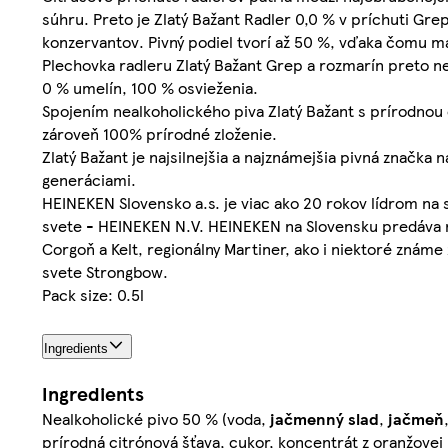
súhru. Preto je Zlatý Bažant Radler 0,0 % v príchuti Gre
konzervantov. Pivný podiel tvorí až 50 %, vďaka čomu m
Plechovka radleru Zlatý Bažant Grep a rozmarín preto ne
0 % umelín, 100 % osvieženia.
Spojením nealkoholického piva Zlatý Bažant s prírodnou 
zároveň 100% prírodné zloženie.
Zlatý Bažant je najsilnejšia a najznámejšia pivná značka 
generáciami.
HEINEKEN Slovensko a.s. je viac ako 20 rokov lídrom na
svete - HEINEKEN N.V. HEINEKEN na Slovensku predáva na
Corgoň a Kelt, regionálny Martiner, ako i niektoré znám
svete Strongbow.
Pack size: 0.5l
Ingredients
Ingredients
Nealkoholické pivo 50 % (voda,
jačmenný slad
,
jačmeň
prírodná citrónová šťava, cukor, koncentrát z oranžovej 