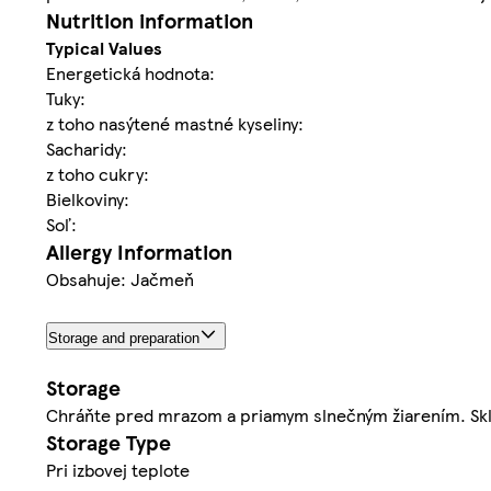
Nutrition information
Typical Values
Energetická hodnota:
Tuky:
z toho nasýtené mastné kyseliny:
Sacharidy:
z toho cukry:
Bielkoviny:
Soľ:
Allergy Information
Obsahuje: Jačmeň
Storage and preparation
Storage
Chráňte pred mrazom a priamym slnečným žiarením. Skla
Storage Type
Pri izbovej teplote