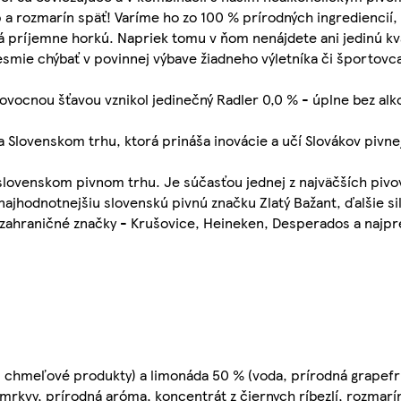
p a rozmarín späť! Varíme ho zo 100 % prírodných ingrediencií,
á príjemne horkú. Napriek tomu v ňom nenájdete ani jedinú kv
smie chýbať v povinnej výbave žiadneho výletníka či športovc
ovocnou šťavou vznikol jedinečný Radler 0,0 % - úplne bez alk
na Slovenskom trhu, ktorá prináša inovácie a učí Slovákov pivne
 slovenskom pivnom trhu. Je súčasťou jednej z najväčších pivo
jhodnotnejšiu slovenskú pivnú značku Zlatý Bažant, ďalšie si
e zahraničné značky - Krušovice, Heineken, Desperados a najpr
, chmeľové produkty) a limonáda 50 % (voda, prírodná grapefr
mrkvy, prírodná aróma, koncentrát z čiernych ríbezlí, rozmarín