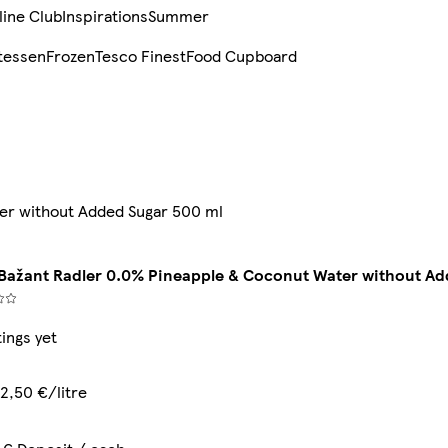
line Club
Inspirations
Summer
tessen
Frozen
Tesco Finest
Food Cupboard
ter without Added Sugar 500 ml
 Bažant Radler 0.0% Pineapple & Coconut Water without Ad
ings yet
2,50 €/litre