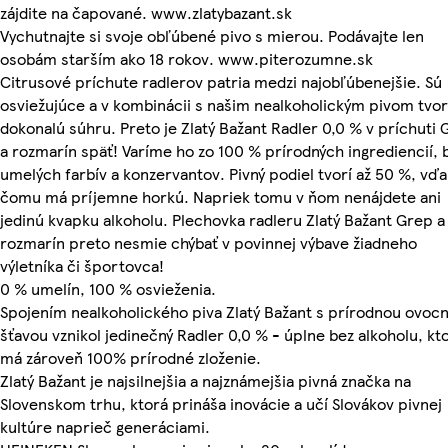
zájdite na čapované. www.zlatybazant.sk
Vychutnajte si svoje obľúbené pivo s mierou. Podávajte len
osobám starším ako 18 rokov. www.piterozumne.sk
Citrusové príchute radlerov patria medzi najobľúbenejšie. Sú
osviežujúce a v kombinácii s našim nealkoholickým pivom tvor
dokonalú súhru. Preto je Zlatý Bažant Radler 0,0 % v príchuti
a rozmarín späť! Varíme ho zo 100 % prírodných ingrediencií, 
umelých farbív a konzervantov. Pivný podiel tvorí až 50 %, vď
čomu má príjemne horkú. Napriek tomu v ňom nenájdete ani
jedinú kvapku alkoholu. Plechovka radleru Zlatý Bažant Grep a
rozmarín preto nesmie chýbať v povinnej výbave žiadneho
výletníka či športovca!
0 % umelín, 100 % osvieženia.
Spojením nealkoholického piva Zlatý Bažant s prírodnou ovoc
šťavou vznikol jedinečný Radler 0,0 % - úplne bez alkoholu, kt
má zároveň 100% prírodné zloženie.
Zlatý Bažant je najsilnejšia a najznámejšia pivná značka na
Slovenskom trhu, ktorá prináša inovácie a učí Slovákov pivnej
kultúre naprieč generáciami.