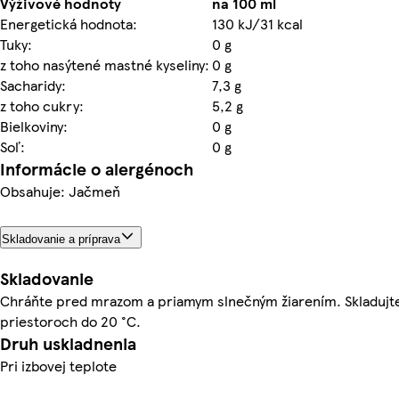
Výživové hodnoty
na 100 ml
Energetická hodnota:
130 kJ/31 kcal
Tuky:
0 g
z toho nasýtené mastné kyseliny:
0 g
Sacharidy:
7,3 g
z toho cukry:
5,2 g
Bielkoviny:
0 g
Soľ:
0 g
Informácie o alergénoch
Obsahuje: Jačmeň
Skladovanie a príprava
Skladovanie
Chráňte pred mrazom a priamym slnečným žiarením. Skladujt
priestoroch do 20 °C.
Druh uskladnenia
Pri izbovej teplote