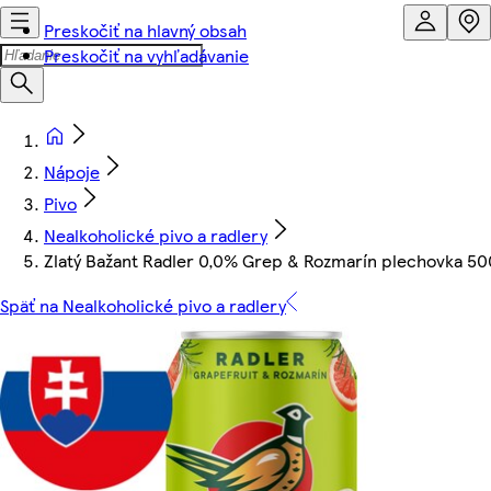
Preskočiť na hlavný obsah
Preskočiť na vyhľadávanie
Nápoje
Pivo
Nealkoholické pivo a radlery
Zlatý Bažant Radler 0,0% Grep & Rozmarín plechovka 50
Späť na Nealkoholické pivo a radlery