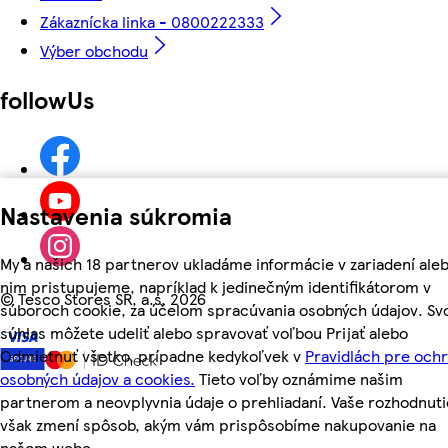
Zákaznícka linka - 0800222333
Výber obchodu
followUs
Nastavenia súkromia
My a našich 18 partnerov ukladáme informácie v zariadení aleb
nim pristupujeme, napríklad k jedinečným identifikátorom v
©
Tesco Stores SR, a.s. 2026
súboroch cookie, za účelom spracúvania osobných údajov. Sv
súhlas môžete udeliť alebo spravovať voľbou Prijať alebo
Odmietnuť všetko, prípadne kedykoľvek v
Pravidlách pre och
osobných údajov a cookies.
Tieto voľby oznámime našim
partnerom a neovplyvnia údaje o prehliadaní. Vaše rozhodnuti
však zmení spôsob, akým vám prispôsobíme nakupovanie na
našom webe.