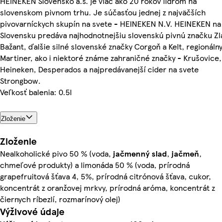
HEINEKEN Slovensko a.s. je viac ako 20 rokov lídrom na
slovenskom pivnom trhu. Je súčasťou jednej z najväčších
pivovarníckych skupín na svete - HEINEKEN N.V. HEINEKEN na
Slovensku predáva najhodnotnejšiu slovenskú pivnú značku Zl
Bažant, ďalšie silné slovenské značky Corgoň a Kelt, regionáln
Martiner, ako i niektoré známe zahraničné značky - Krušovice,
Heineken, Desperados a najpredávanejší cider na svete
Strongbow.
Veľkosť balenia: 0.5l
Zloženie
Zloženie
Nealkoholické pivo 50 % (voda,
jačmenný slad
,
jačmeň
,
chmeľové produkty) a limonáda 50 % (voda, prírodná
grapefruitová šťava 4, 5%, prírodná citrónová šťava, cukor,
koncentrát z oranžovej mrkvy, prírodná aróma, koncentrát z
čiernych ríbezlí, rozmarínový olej)
Výživové údaje