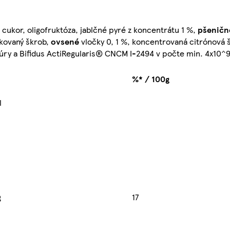
, cukor, oligofruktóza, jablčné pyré z koncentrátu 1 %,
pšeničn
ikovaný škrob,
ovsené
vločky 0, 1 %, koncentrovaná citrónová 
túry a Bifidus ActiRegularis® CNCM I-2494 v počte min. 4x10^9
%* / 100g
l
g
17