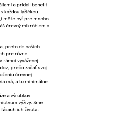
iami a pridali benefit
 s každou lyžičkou.
0g) môže byť pre mnoho
 náš črevný mikróbiom a
ása, preto do našich
och pre rôzne
 v rámci vyváženej
odov, prečo začať svoj
loženiu črevnej
via má, a to minimálne
áze a výrobkov
dníctvom výživy. Sme
fázach ich života.