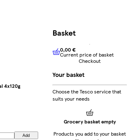
Basket
0,00 €
Current price of basket
0,00 €
Current price of bask
Checkout
Your basket
al 4x120g
Choose the Tesco service that
suits your needs
Grocery basket empty
Products you add to your basket
Add