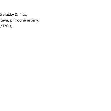
é
vločky 0, 4 %,
šťava, prírodné arómy,
/120 g.