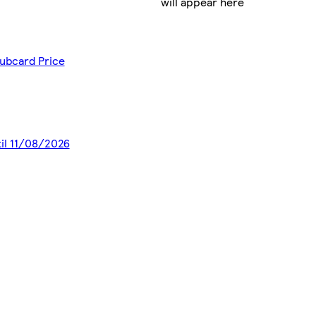
will appear here
lubcard Price
til 11/08/2026