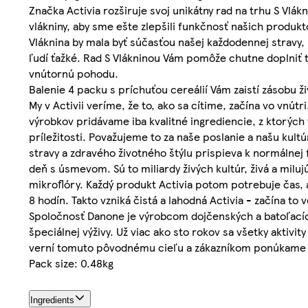
Značka Activia rozširuje svoj unikátny rad na trhu S Vlák
vlákniny, aby sme ešte zlepšili funkčnosť našich produkto
Vláknina by mala byť súčasťou našej každodennej stravy
ľudí ťažké. Rad S Vlákninou Vám pomôže chutne doplniť tú
vnútornú pohodu.
Balenie 4 packu s príchuťou cereálií Vám zaistí zásobu ži
My v Activii veríme, že to, ako sa cítime, začína vo vnútr
výrobkov pridávame iba kvalitné ingrediencie, z ktorýc
príležitosti. Považujeme to za naše poslanie a našu kult
stravy a zdravého životného štýlu prispieva k normálnej 
deň s úsmevom. Sú to miliardy živých kultúr, živá a mil
mikroflóry. Každý produkt Activia potom potrebuje čas, 
8 hodín. Takto vzniká čistá a lahodná Activia - začína to v
Spoločnosť Danone je výrobcom dojčenských a batoľacích
špeciálnej výživy. Už viac ako sto rokov sa všetky akti
verní tomuto pôvodnému cieľu a zákazníkom ponúkame chu
Pack size: 0.48kg
Ingredients