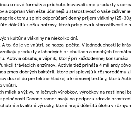
ninou o nové formáty a príchute.Inovovali sme produkty s cereál
v a dopriali Vám ešte účinnejšiu starostlivosť o Vaše zažívanie
, napriek tomu splniť odporúčaný denný príjem vlákniny (25-3
to dôležitú zložku potravy, ktorá prispieva k starostlivosti o
vých kultúr a vlákniny na niekoľko dní.
i. A to, čo je vo vnútri, sa naozaj počíta. V jednoduchosti je kr
h vznikajú produkty v lahodných príchutiach a mnohých formát
úru. Activia obsahuje vápnik, ktorý pri každodennej konzumácii
funkcii tráviacich enzýmov. Activia tiež prináša 4 miliardy dôv
ujúca zmes dobrých baktérií, ktoré prispievajú k rôznorodému z
aby dozrel do perfektne hladkej a krémovej textúry, ktorú Acti
o vnútri.
 mliek a výživy, mliečnych výrobkov, výrobkov na rastlinnej b
vity spoločnosti Danone zameriavajú na podporu zdravia prostre
tné a kvalitné výrobky, ktoré hrajú dôležitú úlohu v rôznych 