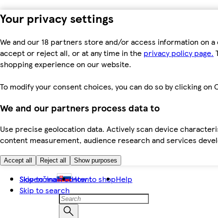
Your privacy settings
We and our 18 partners store and/or access information on a 
accept or reject all, or at any time in the
privacy policy page.
T
shopping experience on our website.
To modify your consent choices, you can do so by clicking on C
We and our partners process data to
Use precise geolocation data. Actively scan device characteris
content measurement, audience research and services dev
Accept all
Reject all
Show purposes
Skip to main content
Slovenčina
How to shop
Help
Skip to search