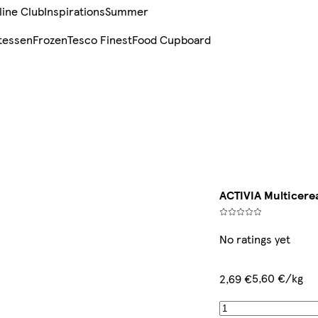
line Club
Inspirations
Summer
tessen
Frozen
Tesco Finest
Food Cupboard
ACTIVIA Multicere
No ratings yet
5,60 €/kg
2,69 €