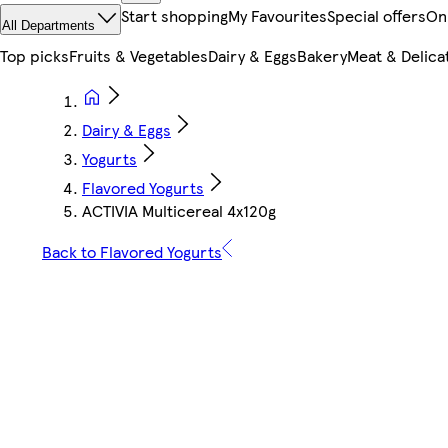
Start shopping
My Favourites
Special offers
On
All Departments
Top picks
Fruits & Vegetables
Dairy & Eggs
Bakery
Meat & Delica
Dairy & Eggs
Yogurts
Flavored Yogurts
ACTIVIA Multicereal 4x120g
Back to Flavored Yogurts