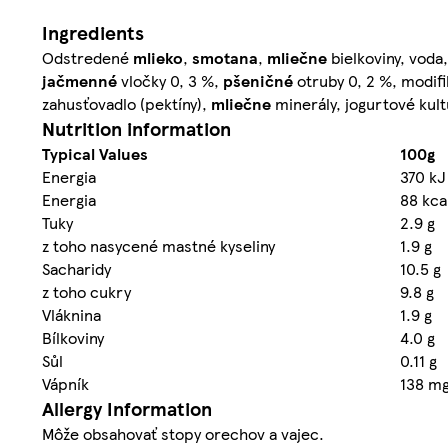
Ingredients
Odstredené
mlieko
,
smotana
,
mliečne
bielkoviny, voda
jačmenné
vločky 0, 3 %,
pšeničné
otruby 0, 2 %, modif
zahusťovadlo (pektíny),
mliečne
minerály, jogurtové kul
Nutrition information
Typical Values
100g
Energia
370 kJ
Energia
88 kca
Tuky
2.9 g
z toho nasycené mastné kyseliny
1.9 g
Sacharidy
10.5 g
z toho cukry
9.8 g
Vláknina
1.9 g
Bílkoviny
4.0 g
Sůl
0.11 g
Vápník
138 m
Allergy Information
Môže obsahovať stopy orechov a vajec.