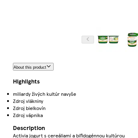
About this product
Highlights
miliardy živých kultúr navyše
Zdroj vlákniny
Zdroj bielkovín
Zdroj vápnika
Description
Activia jogurt s cereáliami a bifidogénnou kultúrou