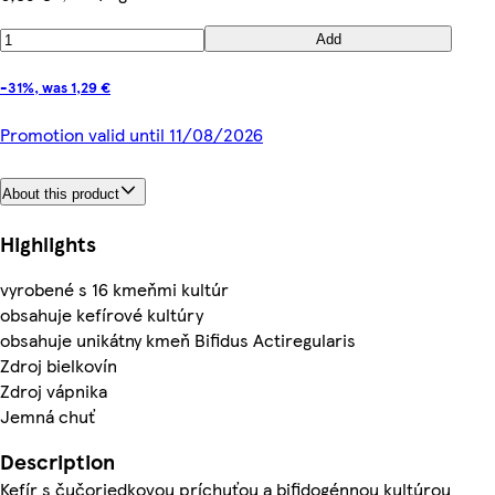
Add
-31%, was 1,29 €
Promotion valid until 11/08/2026
About this product
Highlights
vyrobené s 16 kmeňmi kultúr
obsahuje kefírové kultúry
obsahuje unikátny kmeň Bifidus Actiregularis
Zdroj bielkovín
Zdroj vápnika
Jemná chuť
Description
Kefír s čučoriedkovou príchuťou a bifidogénnou kultúrou