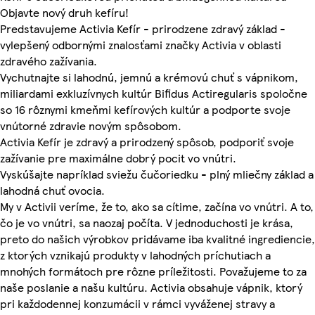
Objavte nový druh kefíru!
Predstavujeme Activia Kefír - prirodzene zdravý základ -
vylepšený odbornými znalosťami značky Activia v oblasti
zdravého zažívania.
Vychutnajte si lahodnú, jemnú a krémovú chuť s vápnikom,
miliardami exkluzívnych kultúr Bifidus Actiregularis spoločne
so 16 rôznymi kmeňmi kefírových kultúr a podporte svoje
vnútorné zdravie novým spôsobom.
Activia Kefír je zdravý a prirodzený spôsob, podporiť svoje
zažívanie pre maximálne dobrý pocit vo vnútri.
Vyskúšajte napríklad sviežu čučoriedku - plný mliečny základ a
lahodná chuť ovocia.
My v Activii veríme, že to, ako sa cítime, začína vo vnútri. A to,
čo je vo vnútri, sa naozaj počíta. V jednoduchosti je krása,
preto do našich výrobkov pridávame iba kvalitné ingrediencie,
z ktorých vznikajú produkty v lahodných príchutiach a
mnohých formátoch pre rôzne príležitosti. Považujeme to za
naše poslanie a našu kultúru. Activia obsahuje vápnik, ktorý
pri každodennej konzumácii v rámci vyváženej stravy a