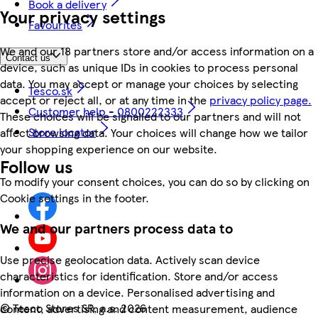
Book a delivery
Your privacy settings
Favourites
We and our 18 partners store and/or access information on a
Contact us
device, such as unique IDs in cookies to process personal
data. You may accept or manage your choices by selecting
Tesco.sk
accept or reject all, or at any time in the
privacy policy page.
Customer help - 0800222333
These choices will be signalled to our partners and will not
Store locator
affect browsing data. Your choices will change how we tailor
your shopping experience on our website.
Follow us
To modify your consent choices, you can do so by clicking on
Cookie settings in the footer.
We and our partners process data to
Use precise geolocation data. Actively scan device
characteristics for identification. Store and/or access
information on a device. Personalised advertising and
©
Tesco Stores SR, a.s. 2026
content, advertising and content measurement, audience