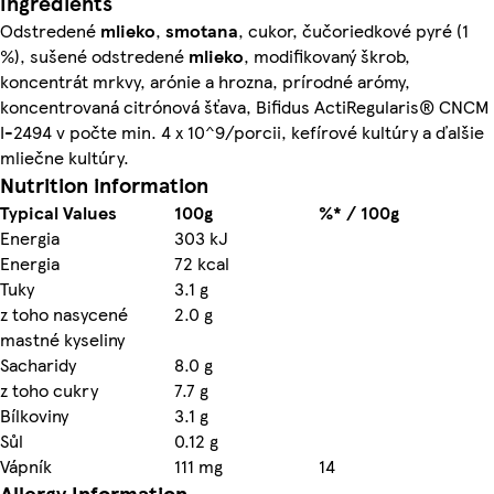
Ingredients
Odstredené
mlieko
,
smotana
, cukor, čučoriedkové pyré (1
%), sušené odstredené
mlieko
, modifikovaný škrob,
koncentrát mrkvy, arónie a hrozna, prírodné arómy,
koncentrovaná citrónová šťava, Bifidus ActiRegularis® CNCM
I-2494 v počte min. 4 x 10^9/porcii, kefírové kultúry a ďalšie
mliečne kultúry.
Nutrition information
Typical Values
100g
%* / 100g
Energia
303 kJ
Energia
72 kcal
Tuky
3.1 g
z toho nasycené
2.0 g
mastné kyseliny
Sacharidy
8.0 g
z toho cukry
7.7 g
Bílkoviny
3.1 g
Sůl
0.12 g
Vápník
111 mg
14
Allergy Information