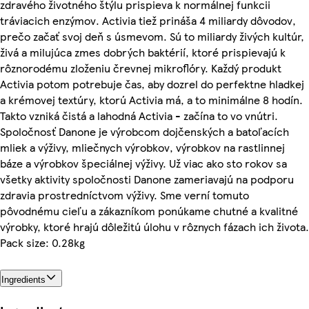
zdravého životného štýlu prispieva k normálnej funkcii
tráviacich enzýmov. Activia tiež prináša 4 miliardy dôvodov,
prečo začať svoj deň s úsmevom. Sú to miliardy živých kultúr,
živá a milujúca zmes dobrých baktérií, ktoré prispievajú k
rôznorodému zloženiu črevnej mikroflóry. Každý produkt
Activia potom potrebuje čas, aby dozrel do perfektne hladkej
a krémovej textúry, ktorú Activia má, a to minimálne 8 hodín.
Takto vzniká čistá a lahodná Activia - začína to vo vnútri.
Spoločnosť Danone je výrobcom dojčenských a batoľacích
mliek a výživy, mliečnych výrobkov, výrobkov na rastlinnej
báze a výrobkov špeciálnej výživy. Už viac ako sto rokov sa
všetky aktivity spoločnosti Danone zameriavajú na podporu
zdravia prostredníctvom výživy. Sme verní tomuto
pôvodnému cieľu a zákazníkom ponúkame chutné a kvalitné
výrobky, ktoré hrajú dôležitú úlohu v rôznych fázach ich života.
Pack size: 0.28kg
Ingredients