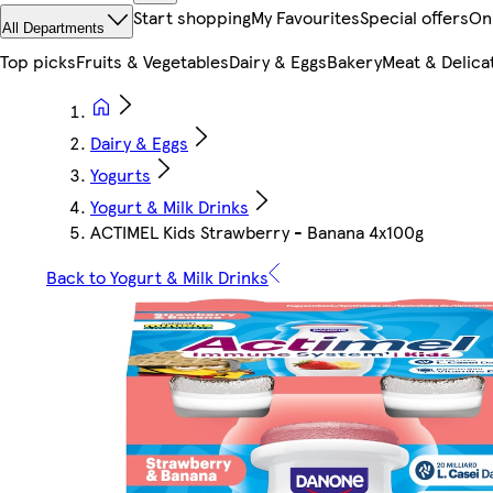
Start shopping
My Favourites
Special offers
On
All Departments
Top picks
Fruits & Vegetables
Dairy & Eggs
Bakery
Meat & Delica
Dairy & Eggs
Yogurts
Yogurt & Milk Drinks
ACTIMEL Kids Strawberry - Banana 4x100g
Back to Yogurt & Milk Drinks