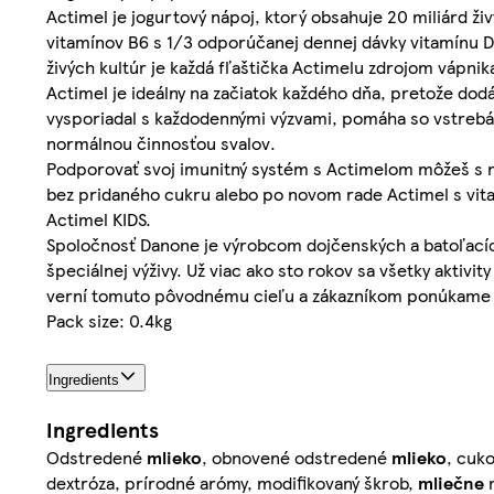
Actimel je jogurtový nápoj, ktorý obsahuje 20 miliárd ži
vitamínov B6 s 1/3 odporúčanej dennej dávky vitamínu D
živých kultúr je každá fľaštička Actimelu zdrojom vápnik
Actimel je ideálny na začiatok každého dňa, pretože dodá
vysporiadal s každodennými výzvami, pomáha so vstrebáv
normálnou činnosťou svalov.
Podporovať svoj imunitný systém s Actimelom môžeš s ni
bez pridaného cukru alebo po novom rade Actimel s vitamí
Actimel KIDS.
Spoločnosť Danone je výrobcom dojčenských a batoľacích
špeciálnej výživy. Už viac ako sto rokov sa všetky akti
verní tomuto pôvodnému cieľu a zákazníkom ponúkame chu
Pack size: 0.4kg
Ingredients
Ingredients
Odstredené
mlieko
, obnovené odstredené
mlieko
, cuk
dextróza, prírodné arómy, modifikovaný škrob,
mliečne
m