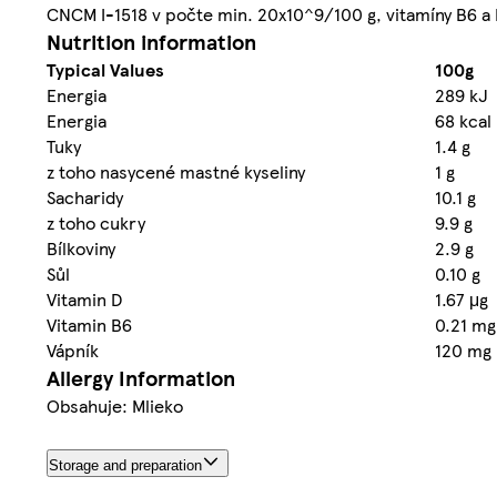
CNCM I-1518 v počte min. 20x10^9/100 g, vitamíny B6 a
Nutrition information
Typical Values
100g
Energia
289 kJ
Energia
68 kcal
Tuky
1.4 g
z toho nasycené mastné kyseliny
1 g
Sacharidy
10.1 g
z toho cukry
9.9 g
Bílkoviny
2.9 g
Sůl
0.10 g
Vitamin D
1.67 μg
Vitamin B6
0.21 mg
Vápník
120 mg
Allergy Information
Obsahuje: Mlieko
Storage and preparation