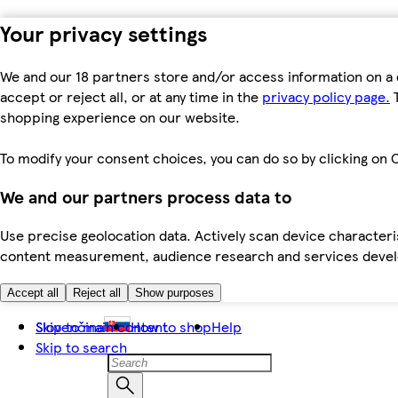
Your privacy settings
We and our 18 partners store and/or access information on a 
accept or reject all, or at any time in the
privacy policy page.
T
shopping experience on our website.
To modify your consent choices, you can do so by clicking on C
We and our partners process data to
Use precise geolocation data. Actively scan device characteris
content measurement, audience research and services dev
Accept all
Reject all
Show purposes
Skip to main content
Slovenčina
How to shop
Help
Skip to search