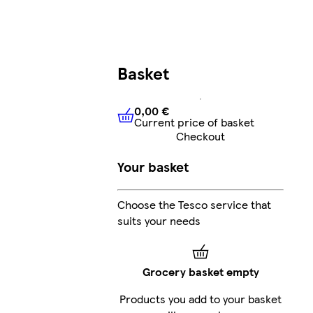
Basket
0,00 €
Current price of basket
0,00 €
Current price of bask
Checkout
Your basket
Choose the Tesco service that
suits your needs
Grocery basket empty
Products you add to your basket