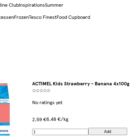
line Club
Inspirations
Summer
tessen
Frozen
Tesco Finest
Food Cupboard
ACTIMEL Kids Strawberry - Banana 4x100g
No ratings yet
6,48 €/kg
2,59 €
Add