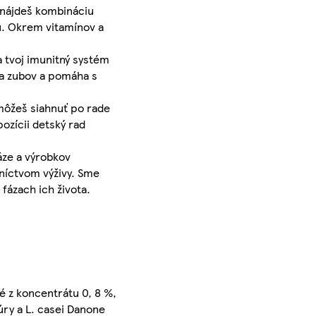
u nájdeš kombináciu
u. Okrem vitamínov a
a tvoj imunitný systém
 a zubov a pomáha s
 môžeš siahnuť po rade
ozícii detský rad
áze a výrobkov
dníctvom výživy. Sme
fázach ich života.
é z koncentrátu 0, 8 %,
túry a L. casei Danone