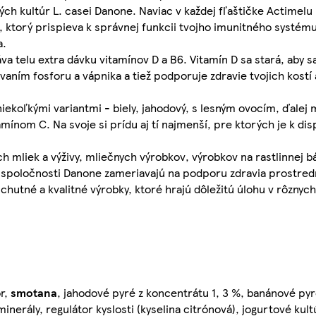
vých kultúr L. casei Danone. Naviac v každej fľaštičke Actimel
, ktorý prispieva k správnej funkcii tvojho imunitného systém
a.
va telu extra dávku vitamínov D a B6. Vitamín D sa stará, aby s
aním fosforu a vápnika a tiež podporuje zdravie tvojich kostí
ekoľkými variantmi - biely, jahodový, s lesným ovocím, ďalej
nom C. Na svoje si prídu aj tí najmenší, pre ktorých je k disp
 mliek a výživy, mliečnych výrobkov, výrobkov na rastlinnej b
vity spoločnosti Danone zameriavajú na podporu zdravia prostre
tné a kvalitné výrobky, ktoré hrajú dôležitú úlohu v rôznych 
or,
smotana
, jahodové pyré z koncentrátu 1, 3 %, banánové pyr
inerály, regulátor kyslosti (kyselina citrónová), jogurtové kul