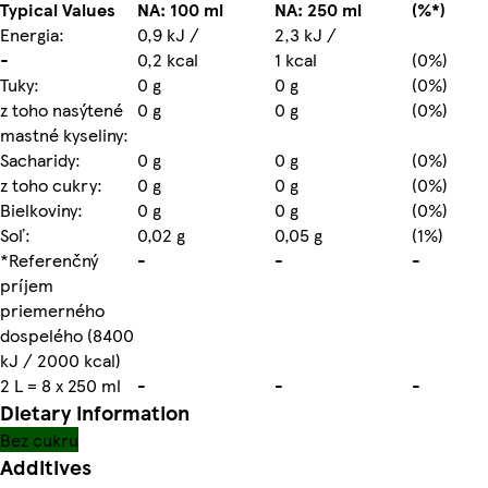
Typical Values
NA: 100 ml
NA: 250 ml
(%*)
Energia:
0,9 kJ /
2,3 kJ /
-
0,2 kcal
1 kcal
(0%)
Tuky:
0 g
0 g
(0%)
z toho nasýtené
0 g
0 g
(0%)
mastné kyseliny:
Sacharidy:
0 g
0 g
(0%)
z toho cukry:
0 g
0 g
(0%)
Bielkoviny:
0 g
0 g
(0%)
Soľ:
0,02 g
0,05 g
(1%)
*Referenčný
-
-
-
príjem
priemerného
dospelého (8400
kJ / 2000 kcal)
2 L = 8 x 250 ml
-
-
-
Dietary information
Bez cukru
Additives