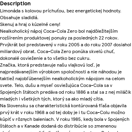
Description
Limonáda s kolovou príchuťou, bez energetickej hodnoty.
Obsahuje sladidlá.
Skenuj a hraj o kúzelné ceny!
Nealkoholický nápoj Coca-Cola Zero bol najdôležitejším
rozšírením produktovej ponuky za posledných 22 rokov.
Prvýkrát bol predstavený v roku 2005 a do roku 2007 dosiahol
miliardový obrat. Coca-Cola Zero ponúka skvelú chuť,
dokonalé osvieženie a to všetko bez cukru.
Značka, ktorá predstavuje našu vlajkovú loď, je
najpredávanejším výrobkom spoločnosti a nie náhodou je
taktiež najobľúbenejším nealkoholickým nápojom na celom
svete. Telo, dušu a myseľ osviežujúca Coca-Cola sa v
Spojených štátoch predáva od roku 1886 a stal sa z nej miláčik
mladých i všetkých tých, ktorý sa ako mladý cítia.
Na Slovensku sa charakteristická kontúrovaná fľaša objavila
prvý krát v roku 1968 a od tej doby je i tu Coca-Colu možno
kúpiť v rôznych baleniach. V roku 1985, kedy bola v Spojených
štátoch a v Kanade dodaná do distribúcie so zmenenou