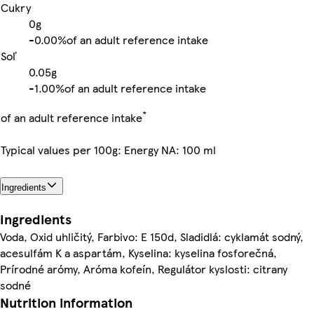
Cukry
0g
-
0.00%
of an adult reference intake
Soľ
0.05g
-
1.00%
of an adult reference intake
*
of an adult reference intake
Typical values per 100g: Energy NA: 100 ml
Ingredients
Ingredients
Voda, Oxid uhličitý, Farbivo: E 150d, Sladidlá: cyklamát sodný,
acesulfám K a aspartám, Kyselina: kyselina fosforečná,
Prírodné arómy, Aróma kofeín, Regulátor kyslosti: citrany
sodné
Nutrition information