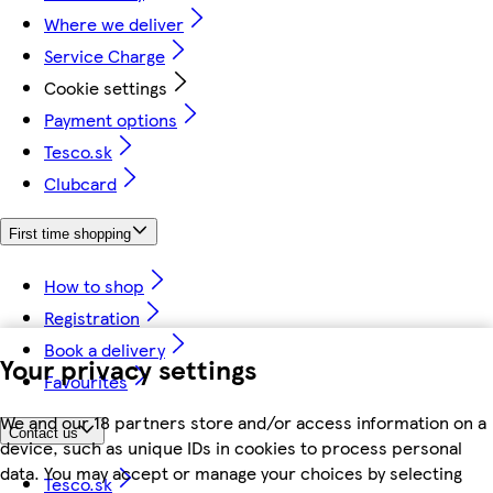
Where we deliver
Service Charge
Cookie settings
Payment options
Tesco.sk
Clubcard
First time shopping
How to shop
Registration
Book a delivery
Your privacy settings
Favourites
We and our 18 partners store and/or access information on a
Contact us
device, such as unique IDs in cookies to process personal
data. You may accept or manage your choices by selecting
Tesco.sk