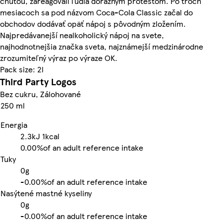
chuťou, zareagovali ľudia dôrazným protestom. Po troch
mesiacoch sa pod názvom Coca-Cola Classic začal do
obchodov dodávať opäť nápoj s pôvodným zložením.
Najpredávanejší nealkoholický nápoj na svete,
najhodnotnejšia značka sveta, najznámejší medzinárodne
zrozumiteľný výraz po výraze OK.
Pack size: 2l
Third Party Logos
Bez cukru, Zálohované
250 ml
Energia
2.3kJ
1kcal
0.00%
of an adult reference intake
Tuky
0g
-
0.00%
of an adult reference intake
Nasýtené mastné kyseliny
0g
-
0.00%
of an adult reference intake