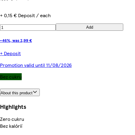
+ 0,15 € Deposit / each
Add
-46%, was 2,99 €
+ Deposit
Promotion valid until 11/08/2026
Bez cukru
About this product
Highlights
Zero cukru
Bez kalórií