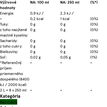
Výživové
NA: 100 ml
NA: 250 ml
(%*)
hodnoty
Energia:
0,9 kJ /
2,3 kJ /
-
0,2 kcal
1 kcal
(0%)
Tuky:
0 g
0 g
(0%)
z toho nasýtené
0 g
0 g
(0%)
mastné kyseliny:
Sacharidy:
0 g
0 g
(0%)
z toho cukry:
0 g
0 g
(0%)
Bielkoviny:
0 g
0 g
(0%)
Soľ:
0,02 g
0,05 g
(1%)
*Referenčný
-
-
-
príjem
priemerného
dospelého (8400
kJ / 2000 kcal)
2 L = 8 x 250 ml
-
-
-
Kategória
Bez cukru