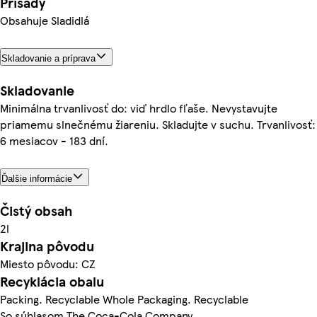
Prísady
Obsahuje Sladidlá
Skladovanie a príprava
Skladovanie
Minimálna trvanlivosť do: viď hrdlo fľaše. Nevystavujte
priamemu slnečnému žiareniu. Skladujte v suchu. Trvanlivosť:
6 mesiacov - 183 dní.
Ďalšie informácie
Čistý obsah
2l
Krajina pôvodu
Miesto pôvodu: CZ
Recyklácia obalu
Packing. Recyclable Whole Packaging. Recyclable
So súhlasom The Coca-Cola Company.