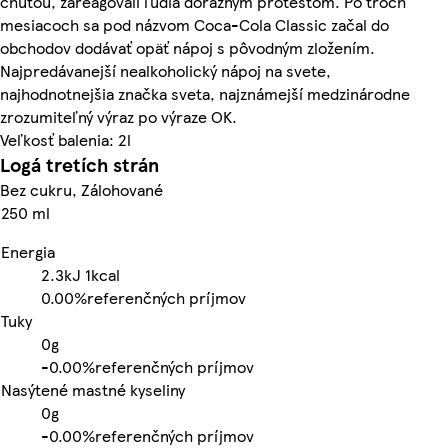
chuťou, zareagovali ľudia dôrazným protestom. Po troch
mesiacoch sa pod názvom Coca-Cola Classic začal do
obchodov dodávať opäť nápoj s pôvodným zložením.
Najpredávanejší nealkoholický nápoj na svete,
najhodnotnejšia značka sveta, najznámejší medzinárodne
zrozumiteľný výraz po výraze OK.
Veľkosť balenia: 2l
Logá tretích strán
Bez cukru, Zálohované
250 ml
Energia
2.3kJ
1kcal
0.00%
referenčných príjmov
Tuky
0g
-
0.00%
referenčných príjmov
Nasýtené mastné kyseliny
0g
-
0.00%
referenčných príjmov