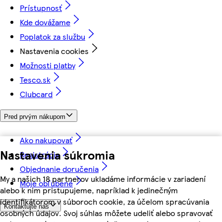
Prístupnosť
Kde dovážame
Poplatok za službu
Nastavenia cookies
Možnosti platby
Tesco.sk
Clubcard
Pred prvým nákupom
Ako nakupovať
Nastavenia súkromia
Registrácia
Objednanie doručenia
My a našich 18 partnerov ukladáme informácie v zariadení
Moje obľúbené
alebo k nim pristupujeme, napríklad k jedinečným
identifikátorom v súboroch cookie, za účelom spracúvania
Kontaktujte nás
osobných údajov. Svoj súhlas môžete udeliť alebo spravovať