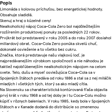
Popis
Limonáda s kolovou príchuťou, bez energetickej hodnoty.
Obsahuje sladidlá.
Skenuj a hraj o kúzelné ceny!
Nealkoholický nápoj Coca-Cola Zero bol najdôležitejším
rozšírením produktovej ponuky za posledných 22 rokov.
Prvýkrát bol predstavený v roku 2005 a do roku 2007 dosiahol
miliardový obrat. Coca-Cola Zero ponúka skvelú chuť,
dokonalé osvieženie a to všetko bez cukru.
Značka, ktorá predstavuje našu vlajkovú loď, je
najpredávanejším výrobkom spoločnosti a nie náhodou je
taktiež najobľúbenejším nealkoholickým nápojom na celom
svete. Telo, dušu a myseľ osviežujúca Coca-Cola sa v
Spojených štátoch predáva od roku 1886 a stal sa z nej miláčik
mladých i všetkých tých, ktorý sa ako mladý cítia.
Na Slovensku sa charakteristická kontúrovaná fľaša objavila
prvý krát v roku 1968 a od tej doby je i tu Coca-Colu možno
kúpiť v rôznych baleniach. V roku 1985, kedy bola v Spojených
štátoch a v Kanade dodaná do distribúcie so zmenenou