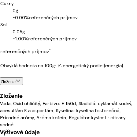
Cukry
0g
-
0.00%
referenčných príjmov
Soľ
0.05g
-
1.00%
referenčných príjmov
*
referenčných príjmov
Obvyklá hodnota na 100g: % energetický podiel{energia}
Zloženie
Zloženie
Voda, Oxid uhličitý, Farbivo: E 150d, Sladidlá: cyklamát sodný,
acesulfám K a aspartám, Kyselina: kyselina fosforečná,
Prírodné arómy, Aróma kofeín, Regulátor kyslosti: citrany
sodné
Výživové údaje