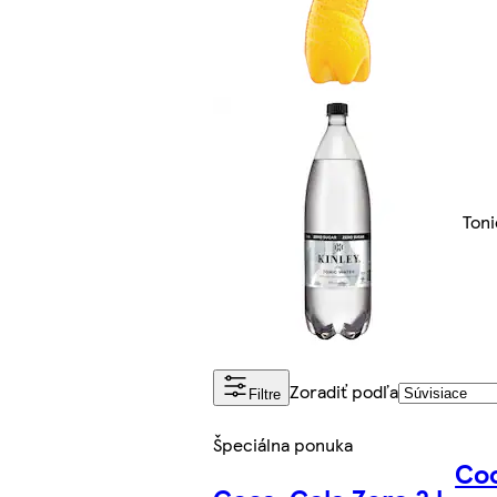
Toni
Zoradiť podľa
Filtre
Špeciálna ponuka
Coc