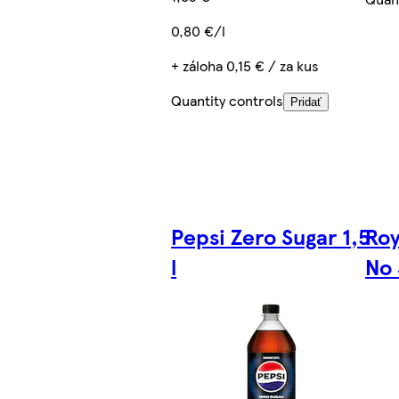
0,80 €/l
+ záloha 0,15 € / za kus
Quantity controls
Pridať
Pepsi Zero Sugar 1,5
Roy
l
No 