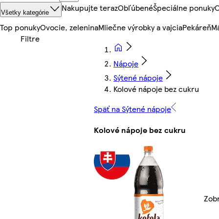
Nakupujte teraz
Obľúbené
Špeciálne ponuky
O
Všetky kategórie
Top ponuky
Ovocie, zelenina
Mliečne výrobky a vajcia
Pekáreň
Mä
Nápoje
Sýtené nápoje
Kolové nápoje bez cukru
Späť na Sýtené nápoje
Kolové nápoje bez cukru
Zobr