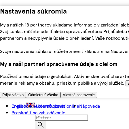
Nastavenia súkromia
My a našich 18 partnerov ukladáme informácie v zariadení ale
Svoj súhlas môžete udeliť alebo spravovať voľbou Prijať aleb
partnerom a neovplyvnia údaje o prehliadaní. Vaše rozhodnu
Svoje nastavenia súhlasu môžete zmeniť kliknutím na Nastaven
My a naši partneri spracúvame údaje s cieľom
Používať presné údaje o geolokácii. Aktívne skenovať charakter
meranie reklamy a obsahu, prieskum publika a vývoj služieb.
Prijať všetko
Odmietnuť všetko
Vlastné nastavenie
Preskočiť na hlavný obsah
English
Ako nakupovať online
Nápoveda
Preskočiť na vyhľadávanie