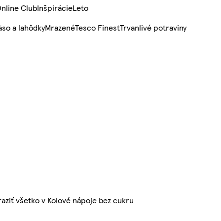
nline Club
Inšpirácie
Leto
so a lahôdky
Mrazené
Tesco Finest
Trvanlivé potraviny
aziť všetko v Kolové nápoje bez cukru