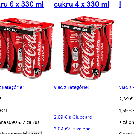
ru 6 x 330 ml
cukru 4 x 330 ml
l
z kategórie
Viac z kategórie
Viac z 
€
2,39 €
 €/l
1,59 €/
2,69 € s Clubcard
oha 0,90 € / za kus
+ záloh
2,04 €/l + záloha
ity controls
Quanti