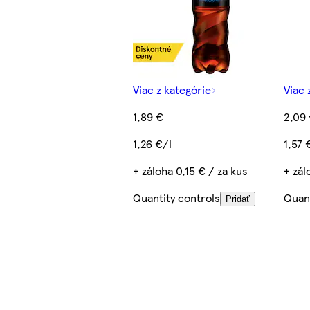
Viac z kategórie
Viac 
1,89 €
2,09
1,26 €/l
1,57 
+ záloha 0,15 € / za kus
+ zál
Quantity controls
Quant
Pridať