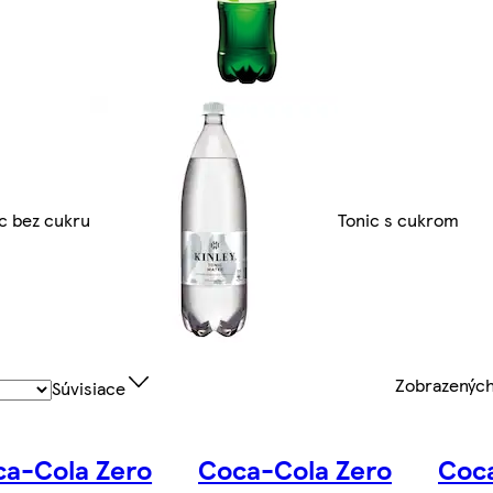
c bez cukru
Tonic s cukrom
Zobrazenýc
Súvisiace
a-Cola Zero
Coca-Cola Zero
Coca