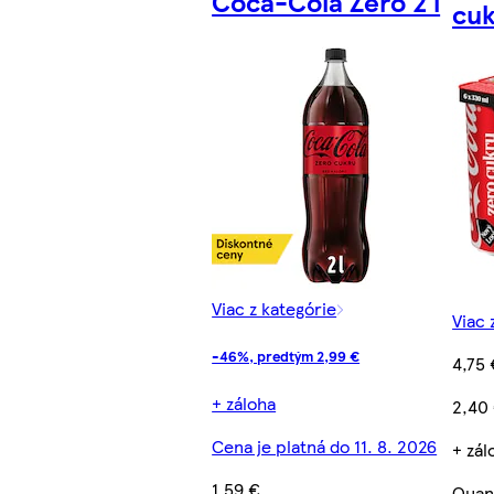
Coca-Cola Zero 2 l
cuk
Viac z kategórie
Viac 
-46%, predtým 2,99 €
4,75 
+ záloha
2,40
Cena je platná do 11. 8. 2026
+ zál
1,59 €
Quant