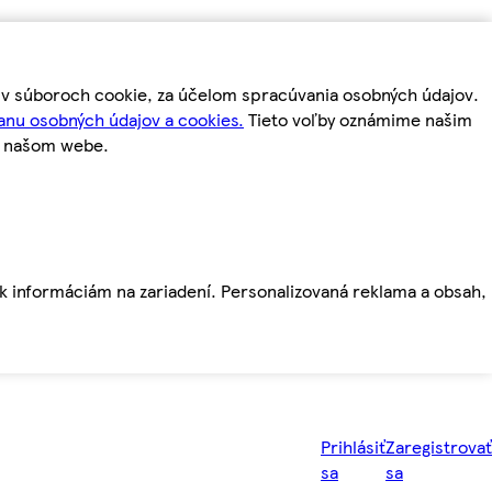
m v súboroch cookie, za účelom spracúvania osobných údajov.
anu osobných údajov a cookies.
Tieto voľby oznámime našim
a našom webe.
ť k informáciám na zariadení. Personalizovaná reklama a obsah,
Prihlásiť
Zaregistrovať
sa
sa