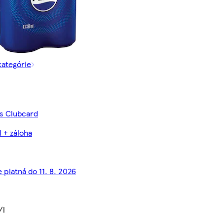
kategórie
 s Clubcard
l + záloha
 platná do 11. 8. 2026
/l