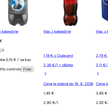
z kategórie
Viac z kategórie
Viac z 
 €
€/l
1,19 € s Clubcard
2,79 €
oha 0,15 € / za kus
2,38 €/l + záloha
2,11 €/
ity controls
Pridať
Cena je platná do 18. 8. 2026
Cena je
1,45 €
3,85 €
2,90 €/l
2,92 €