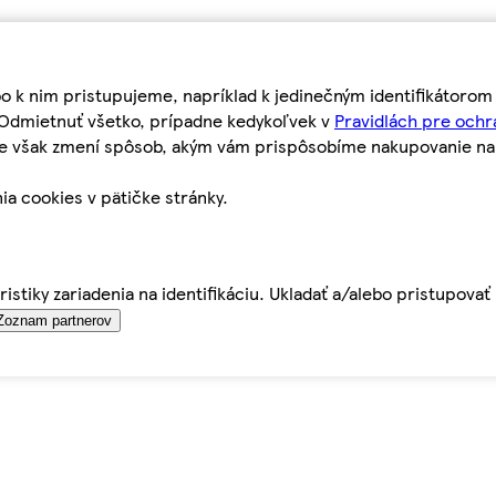
bo k nim pristupujeme, napríklad k jedinečným identifikátoro
o Odmietnuť všetko, prípadne kedykoľvek v
Pravidlách pre ochr
tie však zmení spôsob, akým vám prispôsobíme nakupovanie n
ia cookies v pätičke stránky.
istiky zariadenia na identifikáciu. Ukladať a/alebo pristupova
Zoznam partnerov