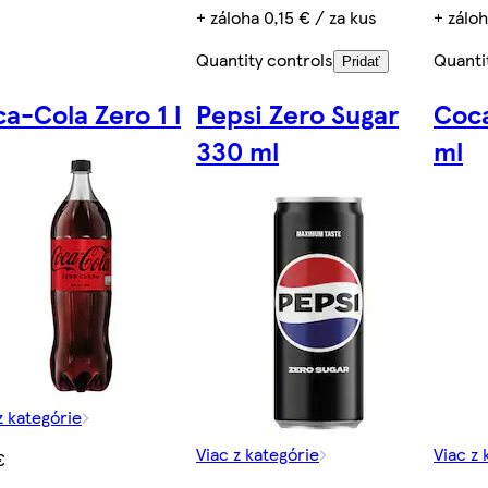
+ záloha 0,15 € / za kus
+ záloh
Quantity controls
Quanti
Pridať
a-Cola Zero 1 l
Pepsi Zero Sugar
Coca
330 ml
ml
z kategórie
Viac z kategórie
Viac z 
€