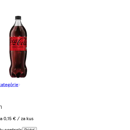
kategórie
l
a 0,15 € / za kus
ty controls