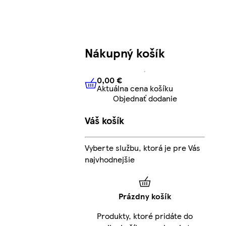
Nákupný košík
0,00 €
Aktuálna cena košíku
0,00 €
Aktuálna cena košíku
Objednať dodanie
Váš košík
Vyberte službu, ktorá je pre Vás
najvhodnejšie
Prázdny košík
Produkty, ktoré pridáte do