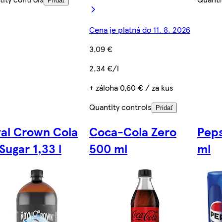
Pridať
Cena je platná do 11. 8. 2026
3,09 €
2,34 €/l
+ záloha 0,60 € / za kus
Quantity controls
Pridať
al Crown Cola
Coca-Cola Zero
Peps
Sugar 1,33 l
500 ml
ml