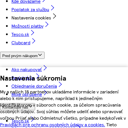
Kde dovážame
Poplatok za službu
Nastavenia cookies
Možnosti platby
Tesco.sk
Clubcard
Pred prvým nákupom
Ako nakupovať
Nastavenia súkromia
Registrácia
Objednanie doručenia
My a našich 18 partnerov ukladáme informácie v zariadení
Moje obľúbené
alebo k nim pristupujeme, napríklad k jedinečným
identifikátorom v súboroch cookie, za účelom spracúvania
Kontaktujte nás
osobných údajov. Svoj súhlas môžete udeliť alebo spravovať
voľbou Prijať alebo Odmietnuť všetko, prípadne kedykoľvek v
Tesco.sk
Pravidlách pre ochranu osobných údajov a cookies.
Tieto