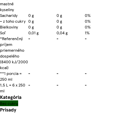
mastné
kyseliny
Sacharidy
0 g
0 g
0%
- z toho cukry
0 g
0 g
0%
Bielkoviny
0 g
0 g
0%
Soľ
0,01 g
0,04 g
1%
*Referenčný
-
-
-
príjem
priemerného
dospelého
(8400 kJ/2000
kcal)
**1 porcia =
-
-
-
250 ml
1,5 L = 6 x 250
-
-
-
ml
Kategória
Bez cukru
Prísady