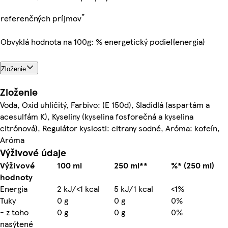
*
referenčných príjmov
Obvyklá hodnota na 100g: % energetický podiel{energia}
Zloženie
Zloženie
Voda, Oxid uhličitý, Farbivo: (E 150d), Sladidlá (aspartám a
acesulfám K), Kyseliny (kyselina fosforečná a kyselina
citrónová), Regulátor kyslosti: citrany sodné, Aróma: kofeín,
Aróma
Výživové údaje
Výživové
100 ml
250 ml**
%* (250 ml)
hodnoty
Energia
2 kJ/<1 kcal
5 kJ/1 kcal
<1%
Tuky
0 g
0 g
0%
- z toho
0 g
0 g
0%
nasýtené