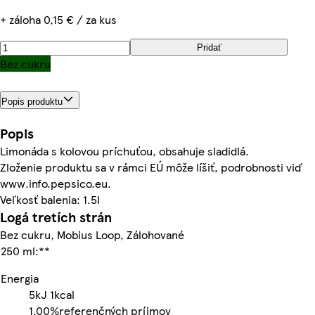
+ záloha 0,15 € / za kus
Pridať
Bez cukru
Popis produktu
Popis
Limonáda s kolovou príchuťou, obsahuje sladidlá.
Zloženie produktu sa v rámci EÚ môže líšiť, podrobnosti viď
www.info.pepsico.eu.
Veľkosť balenia: 1.5l
Logá tretích strán
Bez cukru, Mobius Loop, Zálohované
250 ml:**
Energia
5kJ
1kcal
1.00%
referenčných príjmov