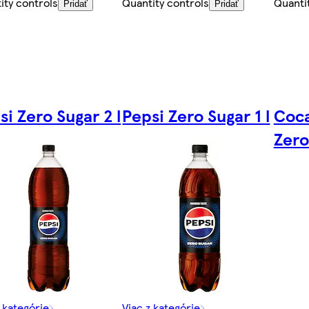
ity controls
Quantity controls
Quanti
Pridať
Pridať
si Zero Sugar 2 l
Pepsi Zero Sugar 1 l
Coca
Zero 
z kategórie
Viac z kategórie