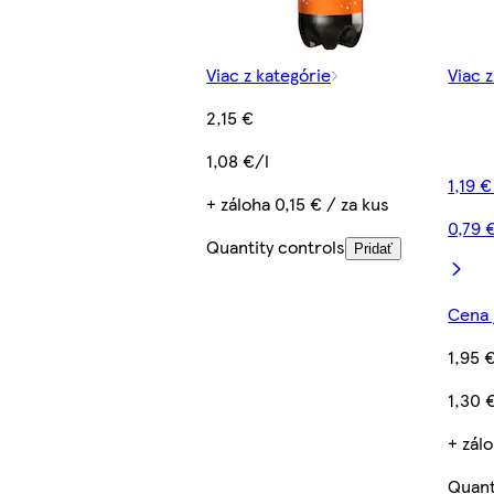
Viac z kategórie
Viac 
2,15 €
1,08 €/l
1,19 
+ záloha 0,15 € / za kus
0,79 
Quantity controls
Pridať
Cena 
1,95 
1,30 
+ zálo
Quant