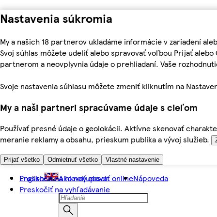
Nastavenia súkromia
My a našich 18 partnerov ukladáme informácie v zariadení ale
Svoj súhlas môžete udeliť alebo spravovať voľbou Prijať aleb
partnerom a neovplyvnia údaje o prehliadaní. Vaše rozhodnu
Svoje nastavenia súhlasu môžete zmeniť kliknutím na Nastaven
My a naši partneri spracúvame údaje s cieľom
Používať presné údaje o geolokácii. Aktívne skenovať charakter
meranie reklamy a obsahu, prieskum publika a vývoj služieb.
Prijať všetko
Odmietnuť všetko
Vlastné nastavenie
Preskočiť na hlavný obsah
English
Ako nakupovať online
Nápoveda
Preskočiť na vyhľadávanie