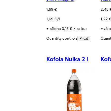
1,69 €
2,45 
1,69 €/l
1,22 
+ záloha 0,15 € / za kus
+ zálo
Quantity controls
Quant
Pridať
Kofola Nulka 2 l
Kofo