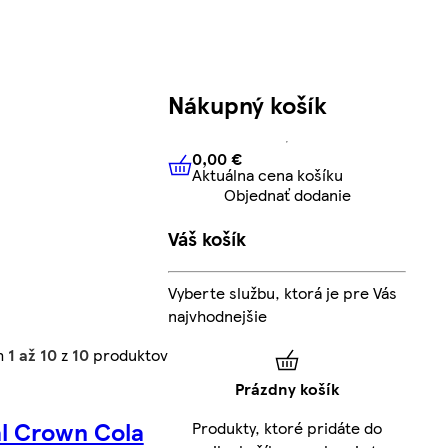
Nákupný košík
0,00 €
Aktuálna cena košíku
0,00 €
Aktuálna cena košíku
Objednať dodanie
Váš košík
Vyberte službu, ktorá je pre Vás
najvhodnejšie
h
1 až 10
z
10
produktov
Prázdny košík
l Crown Cola
Produkty, ktoré pridáte do