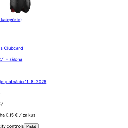
z kategórie
€ s Clubcard
€/l + záloha
je platná do 11. 8. 2026
€
€/l
ha 0,15 € / za kus
ity controls
Pridať