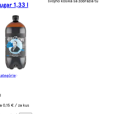
svojho košíka sa zobrazia tu
ugar 1,33 l
kategórie
l
a 0,15 € / za kus