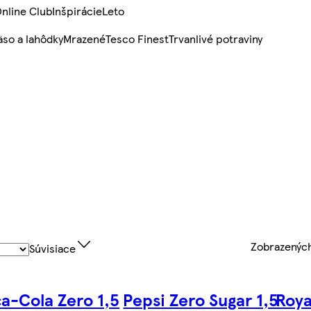
nline Club
Inšpirácie
Leto
so a lahôdky
Mrazené
Tesco Finest
Trvanlivé potraviny
Zobrazenýc
Súvisiace
a-Cola Zero 1,5
Pepsi Zero Sugar 1,5
Roya