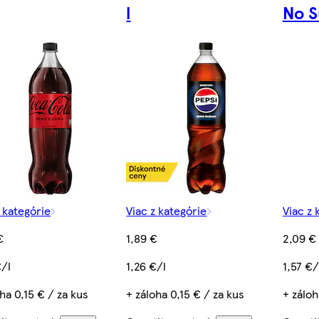
l
No S
z kategórie
Viac z kategórie
Viac z 
€
1,89 €
2,09 €
€/l
1,26 €/l
1,57 €/
ha 0,15 € / za kus
+ záloha 0,15 € / za kus
+ záloh