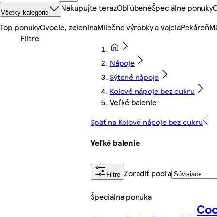
Nakupujte teraz
Obľúbené
Špeciálne ponuky
O
Všetky kategórie
Top ponuky
Ovocie, zelenina
Mliečne výrobky a vajcia
Pekáreň
Mä
Nápoje
Sýtené nápoje
Kolové nápoje bez cukru
Veľké balenie
Späť na Kolové nápoje bez cukru
Veľké balenie
Zoradiť podľa
Filtre
Špeciálna ponuka
Coc