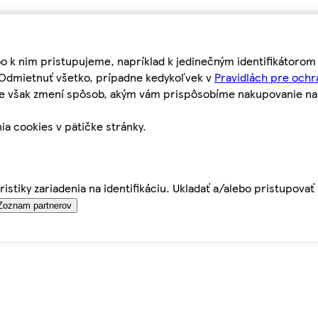
bo k nim pristupujeme, napríklad k jedinečným identifikátoro
o Odmietnuť všetko, prípadne kedykoľvek v
Pravidlách pre ochr
tie však zmení spôsob, akým vám prispôsobíme nakupovanie n
ia cookies v pätičke stránky.
istiky zariadenia na identifikáciu. Ukladať a/alebo pristupova
Zoznam partnerov