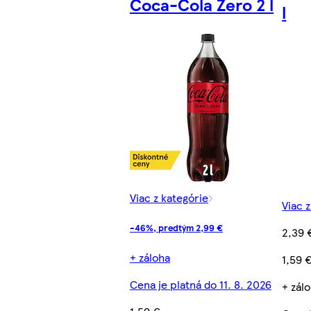
Coca-Cola Zero 2 l
l
Viac z kategórie
Viac 
-46%, predtým 2,99 €
2,39 
+ záloha
1,59 
Cena je platná do 11. 8. 2026
+ zálo