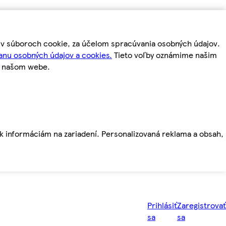
m v súboroch cookie, za účelom spracúvania osobných údajov.
anu osobných údajov a cookies.
Tieto voľby oznámime našim
a našom webe.
ť k informáciám na zariadení. Personalizovaná reklama a obsah,
Prihlásiť
Zaregistrovať
sa
sa