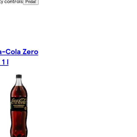
ty controls
Pridať
-Cola Zero
1 l