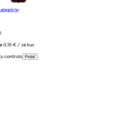
kategórie
l
a 0,15 € / za kus
ty controls
Pridať