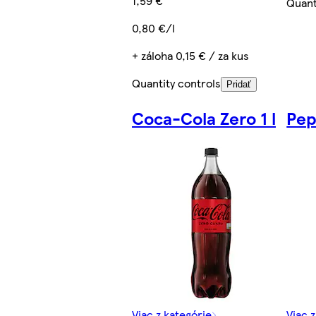
1,59 €
Quant
0,80 €/l
+ záloha 0,15 € / za kus
Quantity controls
Pridať
Coca-Cola Zero 1 l
Pep
Viac z kategórie
Viac 