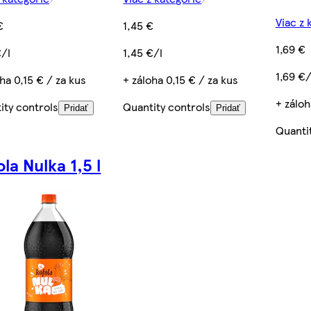
Viac z 
€
1,45 €
1,69 €
€/l
1,45 €/l
1,69 €/
ha 0,15 € / za kus
+ záloha 0,15 € / za kus
+ záloh
ity controls
Quantity controls
Pridať
Pridať
Quanti
la Nulka 1,5 l