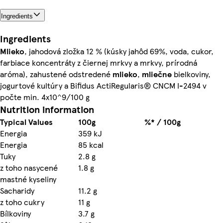
Ingredients
Ingredients
Mlieko
, jahodová zložka 12 % (kúsky jahôd 69%, voda, cukor,
farbiace koncentráty z čiernej mrkvy a mrkvy, prírodná
aróma), zahustené odstredené
mlieko
,
mliečne
bielkoviny,
jogurtové kultúry a Bifidus ActiRegularis® CNCM I-2494 v
počte min. 4x10^9/100 g
Nutrition information
Typical Values
100g
%* / 100g
Energia
359 kJ
Energia
85 kcal
Tuky
2.8 g
z toho nasycené
1.8 g
mastné kyseliny
Sacharidy
11.2 g
z toho cukry
11 g
Bílkoviny
3.7 g