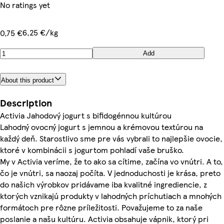
No ratings yet
6,25 €/kg
0,75 €
Add
About this product
Description
Activia Jahodový jogurt s bifidogénnou kultúrou
Lahodný ovocný jogurt s jemnou a krémovou textúrou na
každý deň. Starostlivo sme pre vás vybrali to najlepšie ovocie,
ktoré v kombinácii s jogurtom pohladí vaše bruško.
My v Activia veríme, že to ako sa cítime, začína vo vnútri. A to,
čo je vnútri, sa naozaj počíta. V jednoduchosti je krása, preto
do našich výrobkov pridávame iba kvalitné ingrediencie, z
ktorých vznikajú produkty v lahodných príchutiach a mnohých
formátoch pre rôzne príležitosti. Považujeme to za naše
poslanie a našu kultúru. Activia obsahuje vápnik, ktorý pri