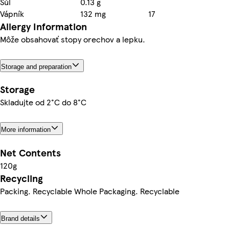
Sůl
0.13 g
Vápník
132 mg
17
Allergy Information
Môže obsahovať stopy orechov a lepku.
Storage and preparation
Storage
Skladujte od 2°C do 8°C
More information
Net Contents
120g
Recycling
Packing. Recyclable Whole Packaging. Recyclable
Brand details