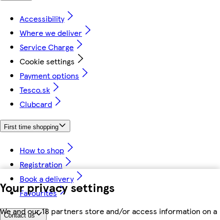
Accessibility
Where we deliver
Service Charge
Cookie settings
Payment options
Tesco.sk
Clubcard
First time shopping
How to shop
Registration
Book a delivery
Your privacy settings
Favourites
We and our 18 partners store and/or access information on a
Contact us