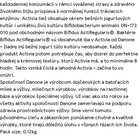
každodennej konzumácii v rámci vyváženej stravy a zdravého
životného štýlu prispieva k normálnej funkcii tráviacich
enzýmov. Activia tiež obsahuje okrem bežných jogurtových
kultúr i unikátnu živú kultúru Bifidobacterium animalis DN-173
010 pod obchodným názvom Bifidus ActiRegularis®. Baktérie
Bifidus ActiRegularis® sú obsiahnuté iba v Activia od Danone
- žiadny iný bežný jogurt túto kultúru neobsahuje. Každý
produkt Activia potom potrebuje čas, aby dozrel do perfektne
hladkej a krémovej textúry, ktorú Activia má, a to minimálne 8
hodín. Takto vzniká čistá a lahodná Activia - začína to vo
vnútri.
Spoločnosť Danone je výrobcom dojčenských a batoľacích
mliek a výživy, mliečnych výrobkov, výrobkov na rastlinnej
báze a výrobkov špeciálnej výživy. Už viac ako sto rokov sa
všetky aktivity spoločnosti Danone zameriavajú na podporu
zdravia prostredníctvom výživy. Sme verní tomuto
pôvodnému cieľu a zákazníkom ponúkame chutné a kvalitné
výrobky, ktoré hrajú dôležitú úlohu v rôznych fázach ich života.
Pack size: 0.12kg