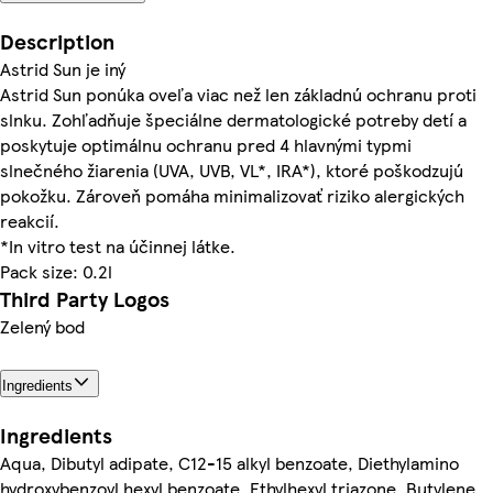
Description
Astrid Sun je iný
Astrid Sun ponúka oveľa viac než len základnú ochranu proti
slnku. Zohľadňuje špeciálne dermatologické potreby detí a
poskytuje optimálnu ochranu pred 4 hlavnými typmi
slnečného žiarenia (UVA, UVB, VL*, IRA*), ktoré poškodzujú
pokožku. Zároveň pomáha minimalizovať riziko alergických
reakcií.
*In vitro test na účinnej látke.
Pack size: 0.2l
Third Party Logos
Zelený bod
Ingredients
Ingredients
Aqua, Dibutyl adipate, C12-15 alkyl benzoate, Diethylamino
hydroxybenzoyl hexyl benzoate, Ethylhexyl triazone, Butylene