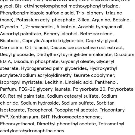
glycol, Bis-ethylhexyloxyphenol methoxyphenyl triazine,
Phenylbenzimidazole sulfonic acid, Tris-biphenyl triazine
(nano), Potassium cetyl phosphate, Silica, Arginine, Betaine,
Glycerin, 1, 2-hexanediol, Allantoin, Arachis hypogaea oil,
Ascorbyl palmitate, Behenyl alcohol, Beta-carotene,
Bisabolol, Caprylic/capric triglyceride, Caprylyl glycol,
Carnosine, Citric acid, Daucus carota sativa root extract,
Decyl glucoside, Diethylhexyl syringylidenemalonate, Disodium
EDTA, Disodium phosphate, Glyceryl oleate, Glyceryl
stearate, Hydrogenated palm glycerides, Hydroxyethyl
acrylate/sodium acryloyldimethyl taurate copolymer,
Isopropyl myristate, Lecithin, Linoleic acid, Panthenol,
Parfum, PEG-20 glyceryl laurate, Polysorbate 20, Polysorbate
60, Retinyl palmitate, Sodium cetearyl sulfate, Sodium
chloride, Sodium hydroxide, Sodium sulfate, Sorbitan
isostearate, Tocopherol, Tocopheryl acetate, Triacontanyl
PVP, Xanthan gum, BHT, Hydroxyacetophenone,
Phenoxyethanol, Dimethyl phenethyl acetate, Tetramethyl
acetyloctahydronaphthalenes