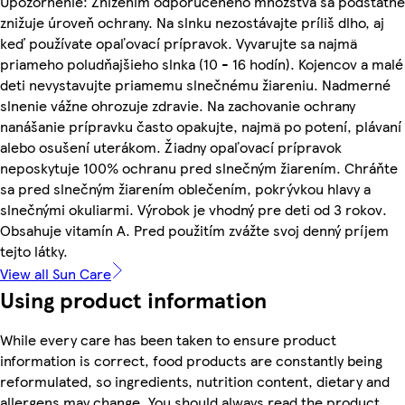
Upozornenie: Znížením odporučeného množstva sa podstatne
znižuje úroveň ochrany. Na slnku nezostávajte príliš dlho, aj
keď používate opaľovací prípravok. Vyvarujte sa najmä
priameho poludňajšieho slnka (10 - 16 hodín). Kojencov a malé
deti nevystavujte priamemu slnečnému žiareniu. Nadmerné
slnenie vážne ohrozuje zdravie. Na zachovanie ochrany
nanášanie prípravku často opakujte, najmä po potení, plávaní
alebo osušení uterákom. Žiadny opaľovací prípravok
neposkytuje 100% ochranu pred slnečným žiarením. Chráňte
sa pred slnečným žiarením oblečením, pokrývkou hlavy a
slnečnými okuliarmi. Výrobok je vhodný pre deti od 3 rokov.
Obsahuje vitamín A. Pred použitím zvážte svoj denný príjem
tejto látky.
View all Sun Care
Using product information
While every care has been taken to ensure product
information is correct, food products are constantly being
reformulated, so ingredients, nutrition content, dietary and
allergens may change. You should always read the product