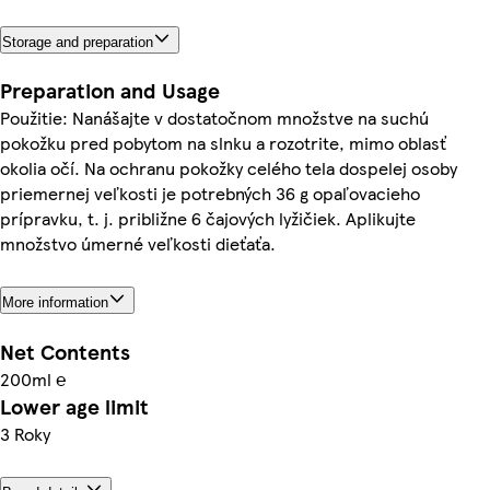
Storage and preparation
Preparation and Usage
Použitie: Nanášajte v dostatočnom množstve na suchú
pokožku pred pobytom na slnku a rozotrite, mimo oblasť
okolia očí. Na ochranu pokožky celého tela dospelej osoby
priemernej veľkosti je potrebných 36 g opaľovacieho
prípravku, t. j. približne 6 čajových lyžičiek. Aplikujte
množstvo úmerné veľkosti dieťaťa.
More information
Net Contents
200ml ℮
Lower age limit
3 Roky