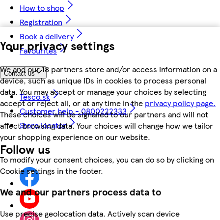
How to shop
Registration
Book a delivery
Your privacy settings
Favourites
We and our 18 partners store and/or access information on a
Contact us
device, such as unique IDs in cookies to process personal
data. You may accept or manage your choices by selecting
Tesco.sk
accept or reject all, or at any time in the
privacy policy page.
Customer help - 0800222333
These choices will be signalled to our partners and will not
Store locator
affect browsing data. Your choices will change how we tailor
your shopping experience on our website.
Follow us
To modify your consent choices, you can do so by clicking on
Cookie settings in the footer.
We and our partners process data to
Use precise geolocation data. Actively scan device