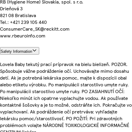
RB (Hygiene Home) Slovakia, spol. s r.o.
Drieňová 3
821 08 Bratislava
Tel.: +421 239 105 440
ConsumerCare_SK@reckitt.com
www.rbeuroinfo.com
Safety Information
Lovela Baby tekutý prací prípravok na bielu bielizeň. POZOR.
Spôsobuje vážne podráždenie očí. Uchovávajte mimo dosahu
detí. Ak je potrebná lekárska pomoc, majte k dispozícii obal
alebo etiketu výrobku. Po manipulácii starostlivo umyte ruky.
Po manipulácii starostlivo umyte ruky. PO ZASIAHNUTÍ OČÍ:
Niekoľko minút ich opatrne vyplachujte vodou. Ak používate
kontaktné šošovky a je to možné, odstráňte ich. Pokračujte vo
vyplachovaní. Ak podráždenie očí pretrváva: vyhľadajte
lekársku pomoc/starostlivosť. PO POŽITÍ: Pri zdravotných
problémoch volajte NÁRODNÉ TOXIKOLOGICKÉ INFORMAČNÉ
CENTRUM/lekára.