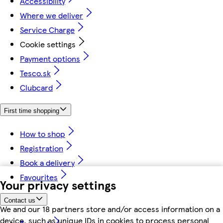
Accessibility
Where we deliver
Service Charge
Cookie settings
Payment options
Tesco.sk
Clubcard
First time shopping
How to shop
Registration
Book a delivery
Favourites
Your privacy settings
Contact us
We and our 18 partners store and/or access information on a
device, such as unique IDs in cookies to process personal