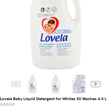
Lovela Baby Liquid Detergent for Whites 50 Washes 4.5 L