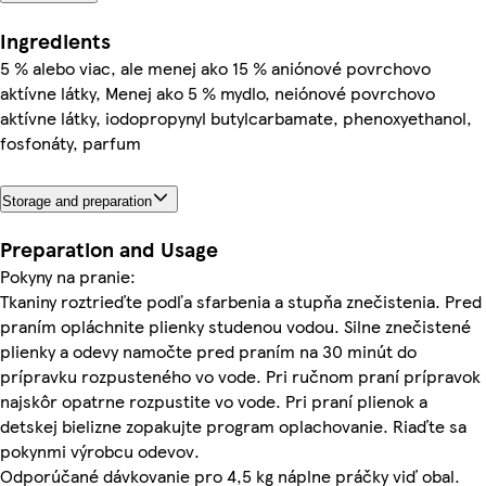
Ingredients
5 % alebo viac, ale menej ako 15 % aniónové povrchovo
aktívne látky, Menej ako 5 % mydlo, neiónové povrchovo
aktívne látky, iodopropynyl butylcarbamate, phenoxyethanol,
fosfonáty, parfum
Storage and preparation
Preparation and Usage
Pokyny na pranie:
Tkaniny roztrieďte podľa sfarbenia a stupňa znečistenia. Pred
praním opláchnite plienky studenou vodou. Silne znečistené
plienky a odevy namočte pred praním na 30 minút do
prípravku rozpusteného vo vode. Pri ručnom praní prípravok
najskôr opatrne rozpustite vo vode. Pri praní plienok a
detskej bielizne zopakujte program oplachovanie. Riaďte sa
pokynmi výrobcu odevov.
Odporúčané dávkovanie pro 4,5 kg náplne práčky viď obal.