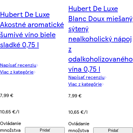
Hubert De Luxe
Hubert De Luxe
Blanc Doux miešaný
Akostné aromatické
sýtený
šumivé víno biele
nealkoholický nápoj
sladké 0,75 l
z
odalkoholizovaného
Napísať recenziu
vína 0,75 l
Viac z kategórie
Napísať recenziu
Viac z kategórie
7,99 €
7,99 €
10,65 €/l
10,65 €/l
Ovládanie
Ovládanie
množstva
množstva
Pridať
Pridať