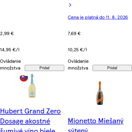
Cena je platná do 11. 8. 2026
2,99 €
7,69 €
14,95 €/l
10,25 €/l
Ovládanie
Ovládanie
množstva
množstva
Pridať
Pridať
Hubert Grand Zero
Mionetto Miešaný
Dosage akostné
sýtený
šumivé víno biele