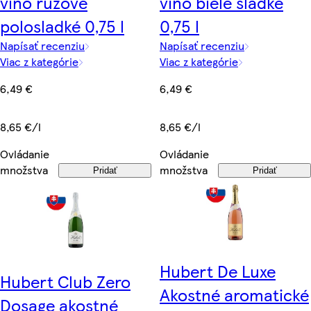
víno ružové
víno biele sladké
polosladké 0,75 l
0,75 l
Napísať recenziu
Napísať recenziu
Viac z kategórie
Viac z kategórie
6,49 €
6,49 €
8,65 €/l
8,65 €/l
Ovládanie
Ovládanie
množstva
množstva
Pridať
Pridať
Hubert De Luxe
Hubert Club Zero
Akostné aromatické
Dosage akostné