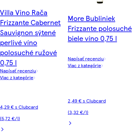
Villa Vino Rača
More Bubliniek
Frizzante Cabernet
Frizzante polosuché
Sauvignon sýtené
biele víno 0,75 l
perlivé víno
polosuché ružové
Napísať recenziu
0,75 l
Viac z kategórie
Napísať recenziu
Viac z kategórie
2,49 € s Clubcard
4,29 € s Clubcard
(3,32 €/l)
(5,72 €/l)