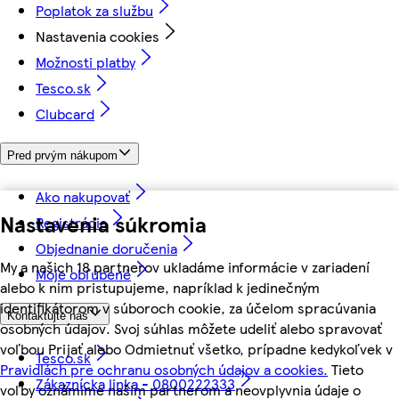
Poplatok za službu
Nastavenia cookies
Možnosti platby
Tesco.sk
Clubcard
Pred prvým nákupom
Ako nakupovať
Nastavenia súkromia
Registrácia
Objednanie doručenia
My a našich 18 partnerov ukladáme informácie v zariadení
Moje obľúbené
alebo k nim pristupujeme, napríklad k jedinečným
identifikátorom v súboroch cookie, za účelom spracúvania
Kontaktujte nás
osobných údajov. Svoj súhlas môžete udeliť alebo spravovať
voľbou Prijať alebo Odmietnuť všetko, prípadne kedykoľvek v
Tesco.sk
Pravidlách pre ochranu osobných údajov a cookies.
Tieto
Zákaznícka linka - 0800222333
voľby oznámime našim partnerom a neovplyvnia údaje o