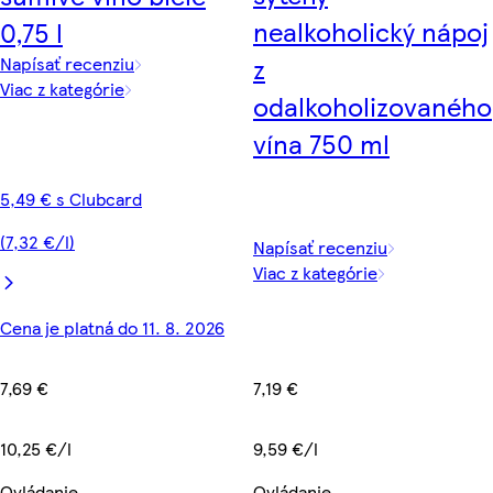
nealkoholický nápoj
0,75 l
z
Napísať recenziu
Viac z kategórie
odalkoholizovaného
vína 750 ml
5,49 € s Clubcard
(7,32 €/l)
Napísať recenziu
Viac z kategórie
Cena je platná do 11. 8. 2026
7,69 €
7,19 €
10,25 €/l
9,59 €/l
Ovládanie
Ovládanie