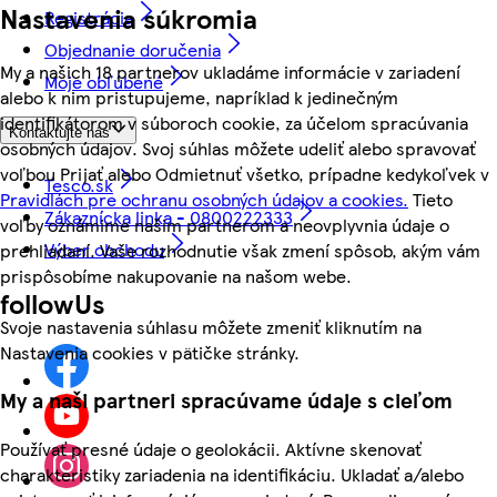
Nastavenia súkromia
Registrácia
Objednanie doručenia
My a našich 18 partnerov ukladáme informácie v zariadení
Moje obľúbené
alebo k nim pristupujeme, napríklad k jedinečným
identifikátorom v súboroch cookie, za účelom spracúvania
Kontaktujte nás
osobných údajov. Svoj súhlas môžete udeliť alebo spravovať
voľbou Prijať alebo Odmietnuť všetko, prípadne kedykoľvek v
Tesco.sk
Pravidlách pre ochranu osobných údajov a cookies.
Tieto
Zákaznícka linka - 0800222333
voľby oznámime našim partnerom a neovplyvnia údaje o
Výber obchodu
prehliadaní. Vaše rozhodnutie však zmení spôsob, akým vám
prispôsobíme nakupovanie na našom webe.
followUs
Svoje nastavenia súhlasu môžete zmeniť kliknutím na
Nastavenia cookies v pätičke stránky.
My a naši partneri spracúvame údaje s cieľom
Používať presné údaje o geolokácii. Aktívne skenovať
charakteristiky zariadenia na identifikáciu. Ukladať a/alebo