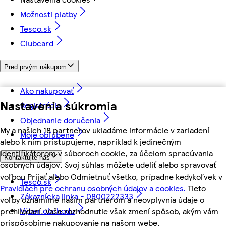
Možnosti platby
Tesco.sk
Clubcard
Pred prvým nákupom
Ako nakupovať
Nastavenia súkromia
Registrácia
Objednanie doručenia
My a našich 18 partnerov ukladáme informácie v zariadení
Moje obľúbené
alebo k nim pristupujeme, napríklad k jedinečným
identifikátorom v súboroch cookie, za účelom spracúvania
Kontaktujte nás
osobných údajov. Svoj súhlas môžete udeliť alebo spravovať
voľbou Prijať alebo Odmietnuť všetko, prípadne kedykoľvek v
Tesco.sk
Pravidlách pre ochranu osobných údajov a cookies.
Tieto
Zákaznícka linka - 0800222333
voľby oznámime našim partnerom a neovplyvnia údaje o
Výber obchodu
prehliadaní. Vaše rozhodnutie však zmení spôsob, akým vám
prispôsobíme nakupovanie na našom webe.