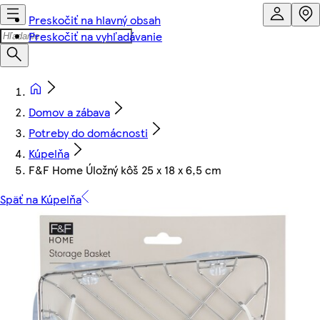
Preskočiť na hlavný obsah
Preskočiť na vyhľadávanie
Domov a zábava
Potreby do domácnosti
Kúpelňa
F&F Home Úložný kôš 25 x 18 x 6,5 cm
Späť na Kúpelňa