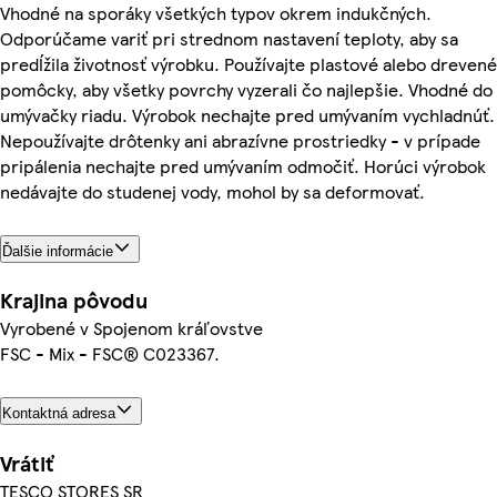
Vhodné na sporáky všetkých typov okrem indukčných.
Odporúčame variť pri strednom nastavení teploty, aby sa
predĺžila životnosť výrobku. Používajte plastové alebo drevené
pomôcky, aby všetky povrchy vyzerali čo najlepšie. Vhodné do
umývačky riadu. Výrobok nechajte pred umývaním vychladnúť.
Nepoužívajte drôtenky ani abrazívne prostriedky - v prípade
pripálenia nechajte pred umývaním odmočiť. Horúci výrobok
nedávajte do studenej vody, mohol by sa deformovať.
Ďalšie informácie
Krajina pôvodu
Vyrobené v Spojenom kráľovstve
FSC - Mix - FSC® C023367.
Kontaktná adresa
Vrátiť
TESCO STORES SR