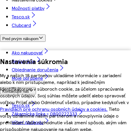
Možnosti platby
Tesco.sk
Clubcard
Pred prvým nákupom
Ako nakupovať
Nastavenia súkromia
Registrácia
Objednanie doručenia
My a našich 18 partnerov ukladáme informácie v zariadení
Moje obľúbené
alebo k nim pristupujeme, napríklad k jedinečným
identifikátorom v súboroch cookie, za účelom spracúvania
Kontaktujte nás
osobných údajov. Svoj súhlas môžete udeliť alebo spravovať
voľbou Prijať alebo Odmietnuť všetko, prípadne kedykoľvek v
Tesco.sk
Pravidlách pre ochranu osobných údajov a cookies.
Tieto
Zákaznícka linka - 0800222333
voľby oznámime našim partnerom a neovplyvnia údaje o
Výber obchodu
prehliadaní. Vaše rozhodnutie však zmení spôsob, akým vám
prispôsobíme nakupovanie na našom webe.