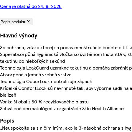
Cena je platná do 24. 8. 2026
Popis produktu
Hlavné výhody
3× ochrana, vďaka ktorej sa počas menštruácie budete cítiť sv
Superabsorpčná hygienická vložka so systémom InstantDry, k
tekutinu do niekoľkých sekúnd
Technológia LeakGuard uzamkne tekutinu a pomáha zabrániť 
Absorpčná a jemná vrchná vrstva
Technológia OdourLock neutralizuje zápach
Krídelká ComfortLock sú navrhnuté tak, aby výborne sadli na
bielizeň
Vonkajší obal z 50 % recyklovaného plastu
Schválené dermatológmi z organizácie Skin Health Alliance
Popis
„Neuspokojte sa s ničím iným, ako je 3-násobná ochrana s hyg