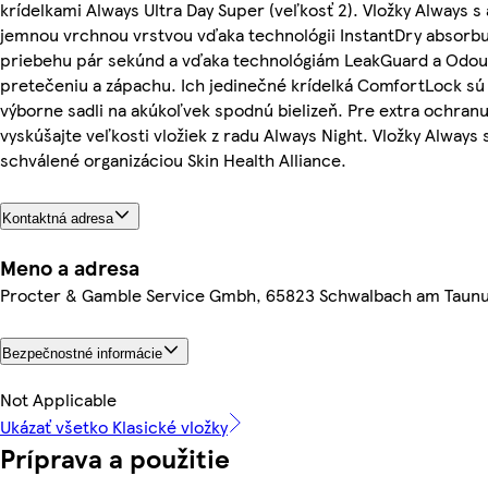
krídelkami Always Ultra Day Super (veľkosť 2). Vložky Always 
jemnou vrchnou vrstvou vďaka technológii InstantDry absorbu
priebehu pár sekúnd a vďaka technológiám LeakGuard a Odou
pretečeniu a zápachu. Ich jedinečné krídelká ComfortLock sú 
výborne sadli na akúkoľvek spodnú bielizeň. Pre extra ochran
vyskúšajte veľkosti vložiek z radu Always Night. Vložky Always
schválené organizáciou Skin Health Alliance.
Kontaktná adresa
Meno a adresa
Procter & Gamble Service Gmbh, 65823 Schwalbach am Taun
Bezpečnostné informácie
Not Applicable
Ukázať všetko Klasické vložky
Príprava a použitie