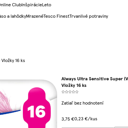
nline Club
Inšpirácie
Leto
so a lahôdky
Mrazené
Tesco Finest
Trvanlivé potraviny
 Vložky 16 ks
Always Ultra Sensitive Super (
Vložky 16 ks
Zatiaľ bez hodnotení
0,23 €/kus
3,75 €