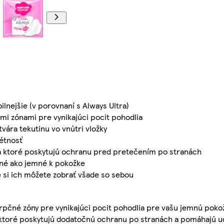
ilnejšie (v porovnaní s Always Ultra)
i zónami pre vynikajúci pocit pohodlia
vára tekutinu vo vnútri vložky
rétnosť
e a ktoré poskytujú ochranu pred pretečením po stranách
ené ako jemné k pokožke
 si ich môžete zobrať všade so sebou
rpčné zóny pre vynikajúci pocit pohodlia pre vašu jemnú poko
ktoré poskytujú dodatočnú ochranu po stranách a pomáhajú ud