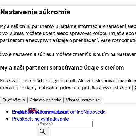
Nastavenia súkromia
My a našich 18 partnerov ukladáme informácie v zariadení ale
Svoj súhlas môžete udeliť alebo spravovať voľbou Prijať aleb
partnerom a neovplyvnia údaje o prehliadaní. Vaše rozhodnu
Svoje nastavenia súhlasu môžete zmeniť kliknutím na Nastaven
My a naši partneri spracúvame údaje s cieľom
Používať presné údaje o geolokácii. Aktívne skenovať charakter
meranie reklamy a obsahu, prieskum publika a vývoj služieb.
Prijať všetko
Odmietnuť všetko
Vlastné nastavenie
Preskočiť na hlavný obsah
English
Ako nakupovať online
Nápoveda
Preskočiť na vyhľadávanie