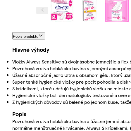
Popis produktu
Hlavné výhody
Vložky Always Sensitive sú dvojnásobne jemnejšie a flexib
Povrchová vrstva hebká ako bavlna s jemnými absorpčným
Úžasné absorpčné jadro Ultra s obsahom gélu, ktorý uzat
Super tenké hygienické vložky pre pocit pohodlia a disk
S krídelkami, ktoré udržujú hygienickú vložku na miest
Hygienické vložky boli dermatologicky testované a over
Z hygienických dôvodov sú balené po jednom kuse, takže
Popis
Povrchová vrstva hebká ako bavlna a úžasne jemné abso
normálne menštruačné krvácanie. Always S krídelkami, 