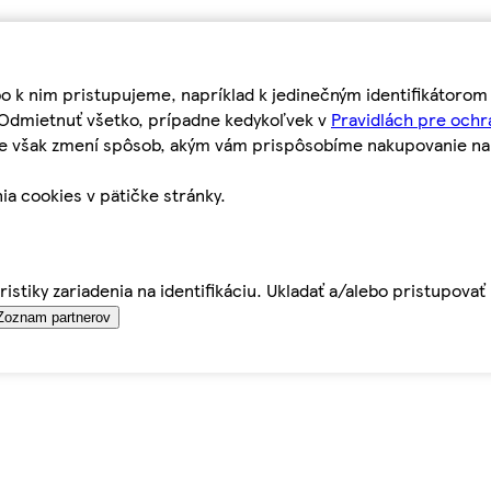
bo k nim pristupujeme, napríklad k jedinečným identifikátoro
o Odmietnuť všetko, prípadne kedykoľvek v
Pravidlách pre ochr
tie však zmení spôsob, akým vám prispôsobíme nakupovanie n
ia cookies v pätičke stránky.
istiky zariadenia na identifikáciu. Ukladať a/alebo pristupova
Zoznam partnerov