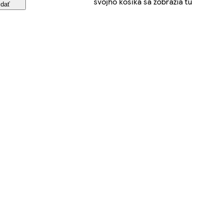
svojho košíka sa zobrazia tu
idať