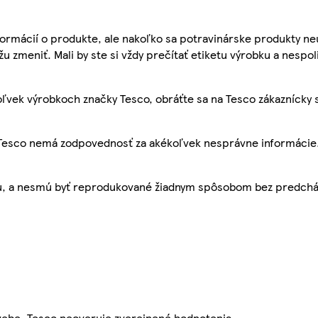
ormácií o produkte, ale nakoľko sa potravinárske produkty ne
žu zmeniť. Mali by ste si vždy prečítať etiketu výrobku a nespol
ľvek výrobkoch značky Tesco, obráťte sa na Tesco zákaznícky 
, Tesco nemá zodpovednosť za akékoľvek nesprávne informácie
bu, a nesmú byť reprodukované žiadnym spôsobom bez predch
webe. Tesco neoveruje zverejnené hodnotenia.