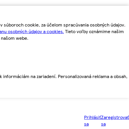
m v súboroch cookie, za účelom spracúvania osobných údajov.
anu osobných údajov a cookies.
Tieto voľby oznámime našim
a našom webe.
ť k informáciám na zariadení. Personalizovaná reklama a obsah,
Prihlásiť
Zaregistrovať
sa
sa