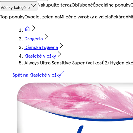
Nakupujte teraz
Obľúbené
Špeciálne ponuky
O
Všetky kategórie
Top ponuky
Ovocie, zelenina
Mliečne výrobky a vajcia
Pekáreň
Mä
Drogéria
Dámska hygiena
Klasické vložky
Always Ultra Sensitive Super (Veľkosť 2) Hygienické
Späť na Klasické vložky