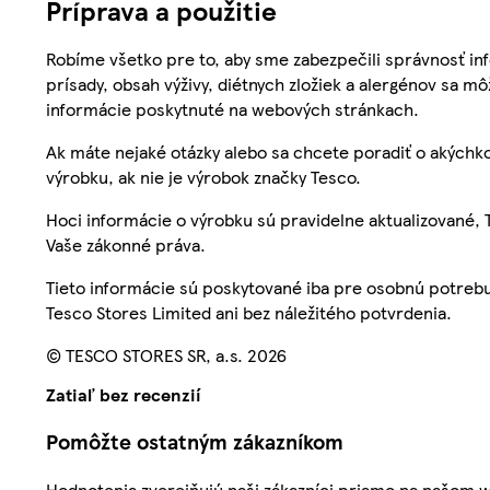
Príprava a použitie
Robíme všetko pre to, aby sme zabezpečili správnosť inf
prísady, obsah výživy, diétnych zložiek a alergénov sa mô
informácie poskytnuté na webových stránkach.
Ak máte nejaké otázky alebo sa chcete poradiť o akýchko
výrobku, ak nie je výrobok značky Tesco.
Hoci informácie o výrobku sú pravidelne aktualizované
Vaše zákonné práva.
Tieto informácie sú poskytované iba pre osobnú potre
Tesco Stores Limited ani bez náležitého potvrdenia.
© TESCO STORES SR, a.s. 2026
Zatiaľ bez recenzií
Pomôžte ostatným zákazníkom
Hodnotenia zverejňujú naši zákazníci priamo na našom 