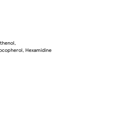
nthenol,
 Tocopherol, Hexamidine