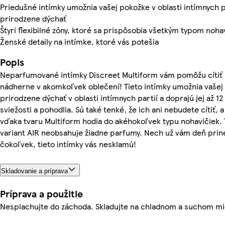
Priedušné intímky umožnia vašej pokožke v oblasti intímnych p
prirodzene dýchať
Štyri flexibilné zóny, ktoré sa prispôsobia všetkým typom noha
Ženské detaily na intímke, ktoré vás potešia
Popis
Neparfumované intímky Discreet Multiform vám pomôžu cítiť 
nádherne v akomkoľvek oblečení! Tieto intímky umožnia vašej
prirodzene dýchať v oblasti intímnych partií a doprajú jej až 12
sviežosti a pohodlia. Sú také tenké, že ich ani nebudete cítiť, 
vďaka tvaru Multiform hodia do akéhokoľvek typu nohavičiek.
variant AIR neobsahuje žiadne parfumy. Nech už vám deň prin
čokoľvek, tieto intímky vás nesklamú!
Skladovanie a príprava
Príprava a použitie
Nesplachujte do záchoda. Skladujte na chladnom a suchom mi