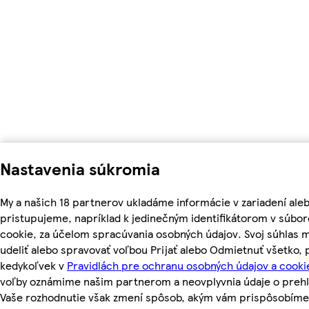
Nastavenia súkromia
My a našich 18 partnerov ukladáme informácie v zariadení ale
pristupujeme, napríklad k jedinečným identifikátorom v súbo
cookie, za účelom spracúvania osobných údajov. Svoj súhlas 
udeliť alebo spravovať voľbou Prijať alebo Odmietnuť všetko,
kedykoľvek v
Pravidlách pre ochranu osobných údajov a cooki
voľby oznámime našim partnerom a neovplyvnia údaje o prehl
Vaše rozhodnutie však zmení spôsob, akým vám prispôsobíme