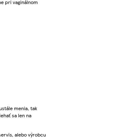
ne pri vaginálnom
ustále menia, tak
iehať sa len na
servis, alebo výrobcu