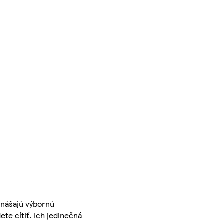
inášajú výbornú
te cítiť. Ich jedinečná