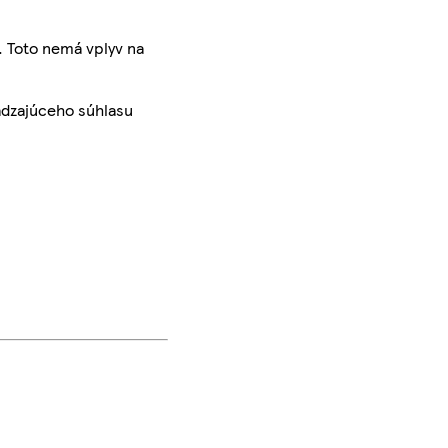
. Toto nemá vplyv na
ádzajúceho súhlasu