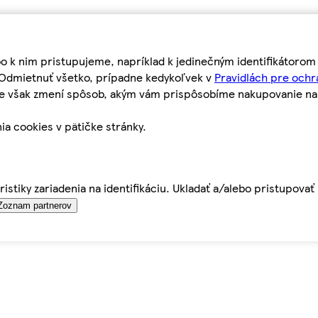
bo k nim pristupujeme, napríklad k jedinečným identifikátoro
o Odmietnuť všetko, prípadne kedykoľvek v
Pravidlách pre ochr
tie však zmení spôsob, akým vám prispôsobíme nakupovanie n
ia cookies v pätičke stránky.
istiky zariadenia na identifikáciu. Ukladať a/alebo pristupova
Zoznam partnerov