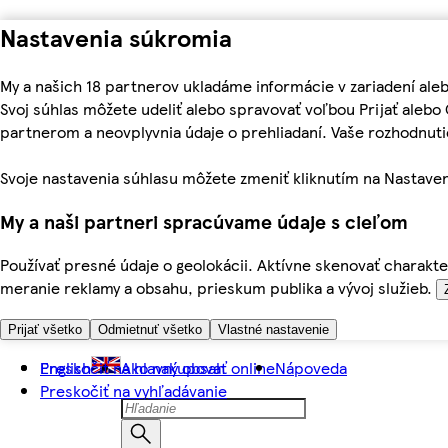
Nastavenia súkromia
My a našich 18 partnerov ukladáme informácie v zariadení ale
Svoj súhlas môžete udeliť alebo spravovať voľbou Prijať aleb
partnerom a neovplyvnia údaje o prehliadaní. Vaše rozhodnu
Svoje nastavenia súhlasu môžete zmeniť kliknutím na Nastaven
My a naši partneri spracúvame údaje s cieľom
Používať presné údaje o geolokácii. Aktívne skenovať charakter
meranie reklamy a obsahu, prieskum publika a vývoj služieb.
Prijať všetko
Odmietnuť všetko
Vlastné nastavenie
Preskočiť na hlavný obsah
English
Ako nakupovať online
Nápoveda
Preskočiť na vyhľadávanie