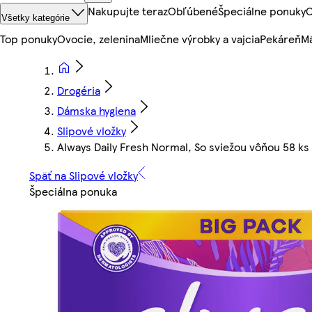
Nakupujte teraz
Obľúbené
Špeciálne ponuky
O
Všetky kategórie
Top ponuky
Ovocie, zelenina
Mliečne výrobky a vajcia
Pekáreň
Mä
Drogéria
Dámska hygiena
Slipové vložky
Always Daily Fresh Normal, So sviežou vôňou 58 ks
Späť na Slipové vložky
Špeciálna ponuka