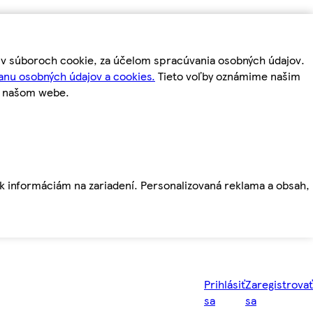
m v súboroch cookie, za účelom spracúvania osobných údajov.
anu osobných údajov a cookies.
Tieto voľby oznámime našim
a našom webe.
ť k informáciám na zariadení. Personalizovaná reklama a obsah,
Prihlásiť
Zaregistrovať
sa
sa