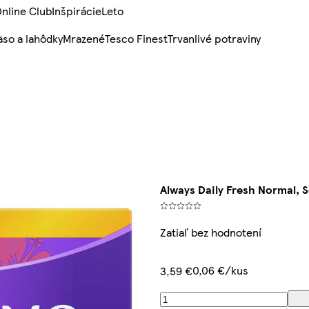
nline Club
Inšpirácie
Leto
so a lahôdky
Mrazené
Tesco Finest
Trvanlivé potraviny
Always Daily Fresh Normal, 
Zatiaľ bez hodnotení
0,06 €/kus
3,59 €