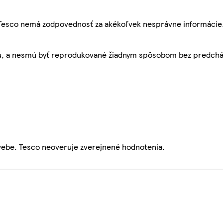
, Tesco nemá zodpovednosť za akékoľvek nesprávne informácie
bu, a nesmú byť reprodukované žiadnym spôsobom bez predch
webe. Tesco neoveruje zverejnené hodnotenia.