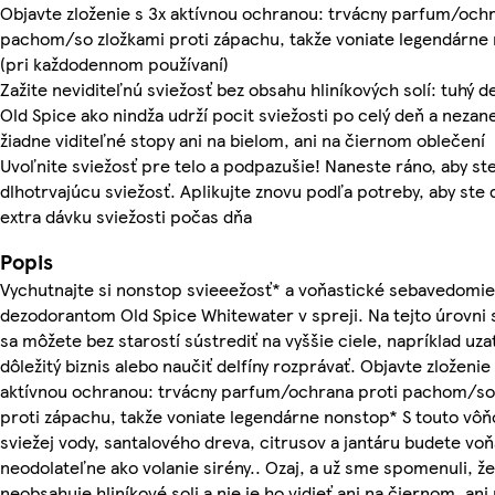
Objavte zloženie s 3x aktívnou ochranou: trvácny parfum/ochr
pachom/so zložkami proti zápachu, takže voniate legendárne
(pri každodennom používaní)
Zažite neviditeľnú sviežosť bez obsahu hliníkových solí: tuhý 
Old Spice ako nindža udrží pocit sviežosti po celý deň a neza
žiadne viditeľné stopy ani na bielom, ani na čiernom oblečení
Uvoľnite sviežosť pre telo a podpazušie! Naneste ráno, aby st
dlhotrvajúcu sviežosť. Aplikujte znovu podľa potreby, aby ste 
extra dávku sviežosti počas dňa
Popis
Vychutnajte si nonstop svieeežosť* a voňastické sebavedomie
dezodorantom Old Spice Whitewater v spreji. Na tejto úrovni 
sa môžete bez starostí sústrediť na vyššie ciele, napríklad uza
dôležitý biznis alebo naučiť delfíny rozprávať. Objavte zloženie
aktívnou ochranou: trvácny parfum/ochrana proti pachom/so
proti zápachu, takže voniate legendárne nonstop* S touto vôň
sviežej vody, santalového dreva, citrusov a jantáru budete voň
neodolateľne ako volanie sirény.. Ozaj, a už sme spomenuli, že
neobsahuje hliníkové soli a nie je ho vidieť ani na čiernom, ani