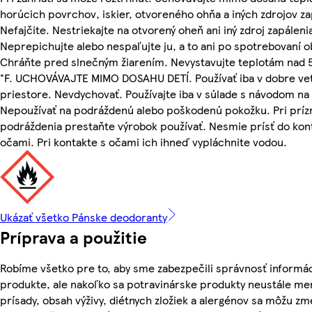
horúcich povrchov, iskier, otvoreného ohňa a iných zdrojov za
Nefajčite. Nestriekajte na otvorený oheň ani iný zdroj zapáleni
Neprepichujte alebo nespaľujte ju, a to ani po spotrebovaní 
Chráňte pred slnečným žiarením. Nevystavujte teplotám nad 
°F. UCHOVÁVAJTE MIMO DOSAHU DETÍ. Používať iba v dobre v
priestore. Nevdychovať. Používajte iba v súlade s návodom na 
Nepoužívať na podráždenú alebo poškodenú pokožku. Pri prí
podráždenia prestaňte výrobok používať. Nesmie prísť do kon
očami. Pri kontakte s očami ich ihneď vypláchnite vodou.
Ukázať všetko Pánske deodoranty
Príprava a použitie
Robíme všetko pre to, aby sme zabezpečili správnosť informác
produkte, ale nakoľko sa potravinárske produkty neustále men
prísady, obsah výživy, diétnych zložiek a alergénov sa môžu zme