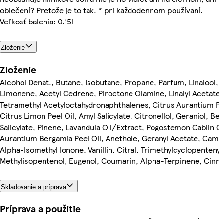
oblečení? Pretože je to tak. * pri každodennom používaní.
Veľkosť balenia: 0.15l
Zloženie
Zloženie
Alcohol Denat., Butane, Isobutane, Propane, Parfum, Linalool,
Limonene, Acetyl Cedrene, Piroctone Olamine, Linalyl Acetate
Tetramethyl Acetyloctahydronaphthalenes, Citrus Aurantium P
Citrus Limon Peel Oil, Amyl Salicylate, Citronellol, Geraniol, B
Salicylate, Pinene, Lavandula Oil/Extract, Pogostemon Cablin O
Aurantium Bergamia Peel Oil, Anethole, Geranyl Acetate, Cam
Alpha-Isomethyl Ionone, Vanillin, Citral, Trimethylcyclopenteny
Methylisopentenol, Eugenol, Coumarin, Alpha-Terpinene, Cin
Skladovanie a príprava
Príprava a použitie