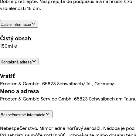
Dobre pretrepte. Nasprejujte do podpazušia a na hrudník zo
vzdialenosti 15 cm.
Ďalšie informácie
Čistý obsah
150ml ℮
Kontaktná adresa
Vrátiť
Procter & Gamble, 65823 Schwalbach/Ts., Germany
Meno a adresa
Procter & Gamble Service Gmbh, 65823 Schwalbach am Taun
Bezpečnostné informácie
Nebezpečenstvo. Mimoriadne horľavý aerosól. Nádoba je pod 
Pri zahriatí sa môže roztrhnúť. Uchovávajte mimo dosahu tepl