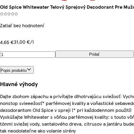
Old Spice Whitewater Telový Sprejový Dezodorant Pre Muž
Zatiaľ bez hodnotení
31,00 €/l
4,65 €
Pridať
Popis produktu
Hlavné výhody
Dajte zbohom zápachu a privítajte dlhotrvajúcu sviežosť: Vychu
nonstop svieeežosť* parfémovej kvality a voňastické sebaved
dezodorantom Old Spice v spreji (* pri každodennom použití)
Vyskúšajte Whitewater s vôňou parfémovej kvality: s touto vô
tónmi sviežej vody, santalového dreva, citrusov a jantáru bud
tak neodolateľne ako volanie sirény