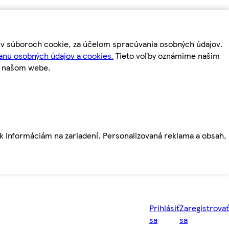
m v súboroch cookie, za účelom spracúvania osobných údajov.
anu osobných údajov a cookies.
Tieto voľby oznámime našim
a našom webe.
ť k informáciám na zariadení. Personalizovaná reklama a obsah,
Prihlásiť
Zaregistrovať
sa
sa