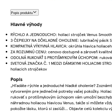
Popis produktu
Hlavné výhody
RÝCHLO A JEDNODUCHO: holiaci strojček Venus Smooth 
3 ČEPIEĽKY NA DÔKLADNÉ OHOLENIE: lubrikačný pásik 
KOMPAKTNÁ VÝKYVNÁ HLAVICA: okrúhla hlavica holiaceho
ZA ROZUMNÚ CENU: cenovo dostupné a zároveň kvalitné 
ODOLNÁ RUKOVÄŤ S PROTIŠMYKOVÝM ÚCHOPOM: rukoväť si 
SVETOVÁ ZNAČKA Č. 1 MEDZI DÁMSKYMI HOLIACIMI STROJČ
holiacich strojčekov
Popis
„Hľadáte rýchle a jednoduché hladké oholenie? Zoznámt
vytvoreným pre jedinečné potreby vašej pokožky. Holiac
rukoväť s protišmykovým úchopom vám umožní bezchybnú
náhradnou holiacou hlavicou Venus, takže si môžete vžd
pokožke lásku, ktorú si zaslúži… Objavte celú kolekciu v