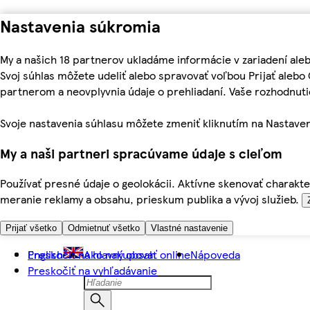
Nastavenia súkromia
My a našich 18 partnerov ukladáme informácie v zariadení ale
Svoj súhlas môžete udeliť alebo spravovať voľbou Prijať aleb
partnerom a neovplyvnia údaje o prehliadaní. Vaše rozhodnu
Svoje nastavenia súhlasu môžete zmeniť kliknutím na Nastaven
My a naši partneri spracúvame údaje s cieľom
Používať presné údaje o geolokácii. Aktívne skenovať charakter
meranie reklamy a obsahu, prieskum publika a vývoj služieb.
Prijať všetko
Odmietnuť všetko
Vlastné nastavenie
Preskočiť na hlavný obsah
English
Ako nakupovať online
Nápoveda
Preskočiť na vyhľadávanie