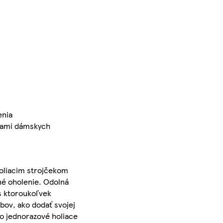
enia
kami dámskych
oliacim strojčekom
né oholenie. Odolná
s ktoroukoľvek
bov, ako dodať svojej
po jednorazové holiace