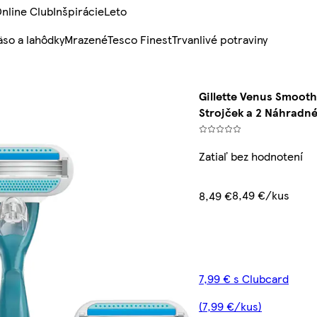
nline Club
Inšpirácie
Leto
so a lahôdky
Mrazené
Tesco Finest
Trvanlivé potraviny
Gillette Venus Smooth
Strojček a 2 Náhradné
Zatiaľ bez hodnotení
8,49 €/kus
8,49 €
7,99 € s Clubcard
(7,99 €/kus)