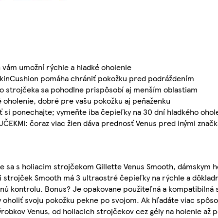
vám umožní rýchle a hladké oholenie
SkinCushion pomáha chrániť pokožku pred podráždením
 strojčeka sa pohodlne prispôsobí aj menším oblastiam
oholenie, dobré pre vašu pokožku aj peňaženku
ponechajte; vymeňte iba čepieľky na 30 dní hladkého ohol
EKMI: čoraz viac žien dáva prednosť Venus pred inými znač
e sa s holiacim strojčekom Gillette Venus Smooth, dámskym h
i strojček Smooth má 3 ultraostré čepieľky na rýchle a dôklad
 kontrolu. Bonus? Je opakovane použiteľná a kompatibilná 
y oholiť svoju pokožku pekne po svojom. Ak hľadáte viac spôso
ýrobkov Venus, od holiacich strojčekov cez gély na holenie až 