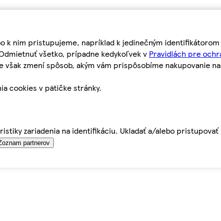
bo k nim pristupujeme, napríklad k jedinečným identifikátoro
o Odmietnuť všetko, prípadne kedykoľvek v
Pravidlách pre ochr
tie však zmení spôsob, akým vám prispôsobíme nakupovanie n
ia cookies v pätičke stránky.
istiky zariadenia na identifikáciu. Ukladať a/alebo pristupova
Zoznam partnerov