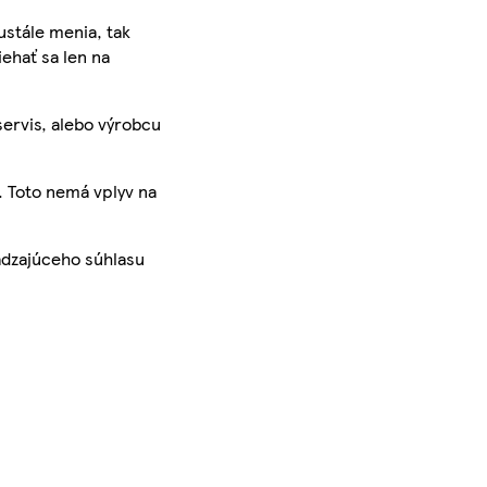
ustále menia, tak
iehať sa len na
servis, alebo výrobcu
. Toto nemá vplyv na
ádzajúceho súhlasu