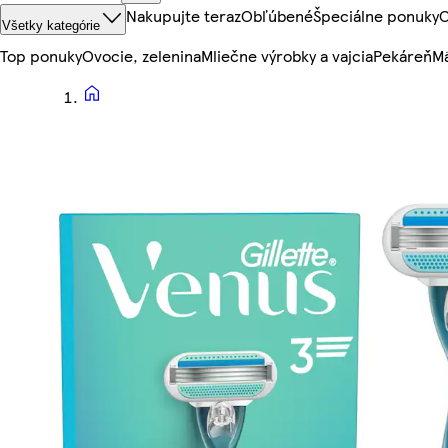
Nakupujte teraz
Obľúbené
Špeciálne ponuky
O
Všetky kategórie
Top ponuky
Ovocie, zelenina
Mliečne výrobky a vajcia
Pekáreň
Mä