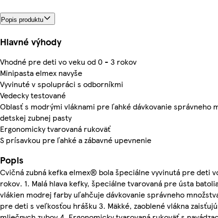
Popis produktu
Hlavné výhody
Vhodné pre deti vo veku od 0 - 3 rokov
Minipasta elmex navyše
Vyvinuté v spolupráci s odborníkmi
Vedecky testované
Oblasť s modrými vláknami pre ľahké dávkovanie správneho 
detskej zubnej pasty
Ergonomicky tvarovaná rukoväť
S prísavkou pre ľahké a zábavné upevnenie
Popis
Cvičná zubná kefka elmex® bola špeciálne vyvinutá pre deti v
rokov. 1. Malá hlava kefky, špeciálne tvarovaná pre ústa batolia
vlákien modrej farby uľahčuje dávkovanie správneho množstva
pre deti s veľkosťou hrášku 3. Mäkké, zaoblené vlákna zaisťuj
mliečnych zubov 4. Ergonomicky tvarovaná rukoväť s navádzac