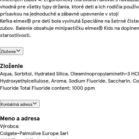
vhodná pre všetky typy držania, ktoré deti a ich rodičia používa
prísavkou na jednoduché a zábavné upevnenie v stoji
Kefka elmex® pre deti bola vyvinutá špeciálne na šetrné čist
zubov. Balenie obsahuje minipastičku elmex® Kids na doplne
starostlivosti.
Zloženie
Zloženie
Aqua, Sorbitol, Hydrated Silica, Oleaminopropylamineth-3 HCl
Hydroxyethylcellulose, Aroma, Sodium Fluoride, Saccharin. C
Fluoride Total Fluoride content: 1000 ppm
Kontaktná adresa
Meno a adresa
Výrobca:
Colgate-Palmolive Europe Sarl