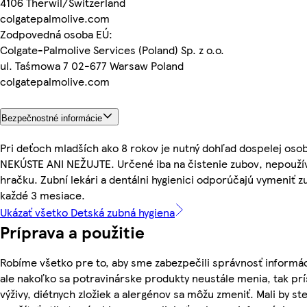
4106 Therwil/Switzerland
colgatepalmolive.com
Zodpovedná osoba EÚ:
Colgate-Palmolive Services (Poland) Sp. z o.o.
ul. Taśmowa 7 02-677 Warsaw Poland
colgatepalmolive.com
Bezpečnostné informácie
Pri deťoch mladších ako 8 rokov je nutný dohľad dospelej oso
NEKÚSTE ANI NEŽUJTE. Určené iba na čistenie zubov, nepoužív
hračku. Zubní lekári a dentálni hygienici odporúčajú vymeniť 
každé 3 mesiace.
Ukázať všetko Detská zubná hygiena
Príprava a použitie
Robíme všetko pre to, aby sme zabezpečili správnosť informác
ale nakoľko sa potravinárske produkty neustále menia, tak pr
výživy, diétnych zložiek a alergénov sa môžu zmeniť. Mali by ste