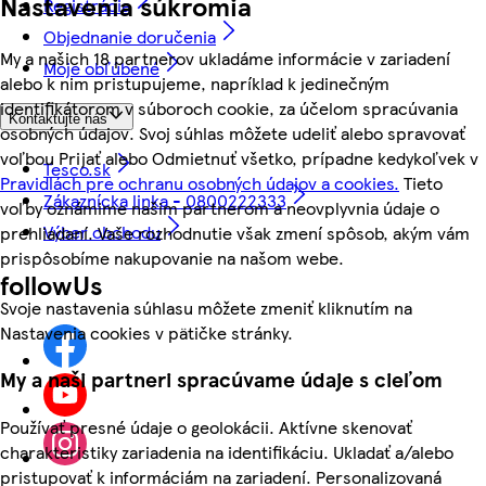
Nastavenia súkromia
Registrácia
Objednanie doručenia
My a našich 18 partnerov ukladáme informácie v zariadení
Moje obľúbené
alebo k nim pristupujeme, napríklad k jedinečným
identifikátorom v súboroch cookie, za účelom spracúvania
Kontaktujte nás
osobných údajov. Svoj súhlas môžete udeliť alebo spravovať
voľbou Prijať alebo Odmietnuť všetko, prípadne kedykoľvek v
Tesco.sk
Pravidlách pre ochranu osobných údajov a cookies.
Tieto
Zákaznícka linka - 0800222333
voľby oznámime našim partnerom a neovplyvnia údaje o
Výber obchodu
prehliadaní. Vaše rozhodnutie však zmení spôsob, akým vám
prispôsobíme nakupovanie na našom webe.
followUs
Svoje nastavenia súhlasu môžete zmeniť kliknutím na
Nastavenia cookies v pätičke stránky.
My a naši partneri spracúvame údaje s cieľom
Používať presné údaje o geolokácii. Aktívne skenovať
charakteristiky zariadenia na identifikáciu. Ukladať a/alebo
pristupovať k informáciám na zariadení. Personalizovaná