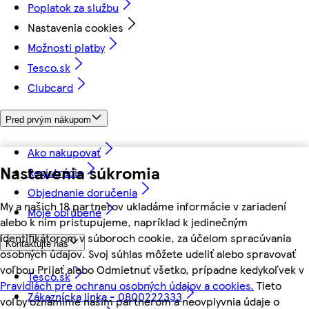
Poplatok za službu
Nastavenia cookies
Možnosti platby
Tesco.sk
Clubcard
Pred prvým nákupom
Ako nakupovať
Nastavenia súkromia
Registrácia
Objednanie doručenia
My a našich 18 partnerov ukladáme informácie v zariadení
Moje obľúbené
alebo k nim pristupujeme, napríklad k jedinečným
identifikátorom v súboroch cookie, za účelom spracúvania
Kontaktujte nás
osobných údajov. Svoj súhlas môžete udeliť alebo spravovať
voľbou Prijať alebo Odmietnuť všetko, prípadne kedykoľvek v
Tesco.sk
Pravidlách pre ochranu osobných údajov a cookies.
Tieto
Zákaznícka linka - 0800222333
voľby oznámime našim partnerom a neovplyvnia údaje o