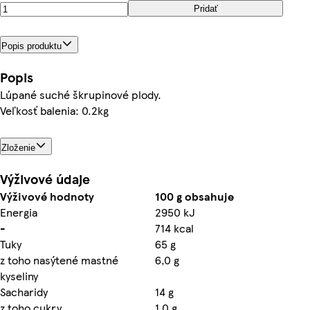
Pridať
Popis produktu
Popis
Lúpané suché škrupinové plody.
Veľkosť balenia: 0.2kg
Zloženie
Výživové údaje
Výživové hodnoty
100 g obsahuje
Energia
2950 kJ
-
714 kcal
Tuky
65 g
z toho nasýtené mastné
6,0 g
kyseliny
Sacharidy
14 g
z toho cukry
1,0 g