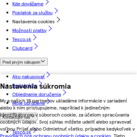
Kde dovážame
Poplatok za službu
Nastavenia cookies
Možnosti platby
Tesco.sk
Clubcard
Pred prvým nákupom
Ako nakupovať
Nastavenia súkromia
Registrácia
Objednanie doručenia
My a našich 18 partnerov ukladáme informácie v zariadení
Moje obľúbené
alebo k nim pristupujeme, napríklad k jedinečným
identifikátorom v súboroch cookie, za účelom spracúvania
Kontaktujte nás
osobných údajov. Svoj súhlas môžete udeliť alebo spravovať
voľbou Prijať alebo Odmietnuť všetko, prípadne kedykoľvek v
Tesco.sk
Pravidlách pre ochranu osobných údajov a cookies.
Tieto