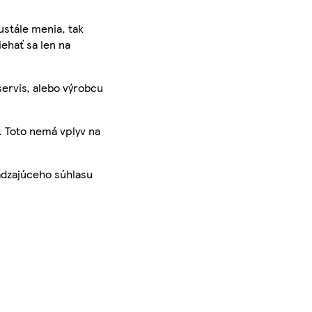
ustále menia, tak
iehať sa len na
servis, alebo výrobcu
. Toto nemá vplyv na
ádzajúceho súhlasu