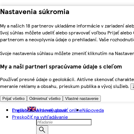
Nastavenia súkromia
My a našich 18 partnerov ukladáme informácie v zariadení ale
Svoj súhlas môžete udeliť alebo spravovať voľbou Prijať aleb
partnerom a neovplyvnia údaje o prehliadaní. Vaše rozhodnu
Svoje nastavenia súhlasu môžete zmeniť kliknutím na Nastaven
My a naši partneri spracúvame údaje s cieľom
Používať presné údaje o geolokácii. Aktívne skenovať charakter
meranie reklamy a obsahu, prieskum publika a vývoj služieb.
Prijať všetko
Odmietnuť všetko
Vlastné nastavenie
Preskočiť na hlavný obsah
English
Ako nakupovať online
Nápoveda
Preskočiť na vyhľadávanie