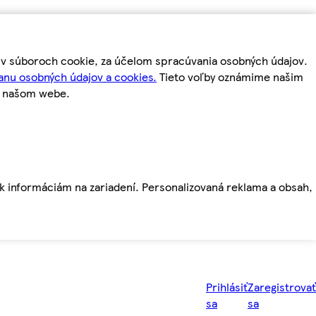
m v súboroch cookie, za účelom spracúvania osobných údajov.
anu osobných údajov a cookies.
Tieto voľby oznámime našim
a našom webe.
ť k informáciám na zariadení. Personalizovaná reklama a obsah,
Prihlásiť
Zaregistrovať
sa
sa