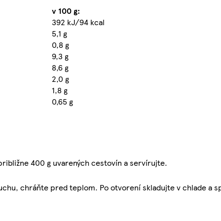
v 100 g:
392 kJ/94 kcal
5,1 g
0,8 g
9,3 g
8,6 g
2,0 g
1,8 g
0,65 g
ribližne 400 g uvarených cestovín a servírujte.
suchu, chráňte pred teplom. Po otvorení skladujte v chlade a s