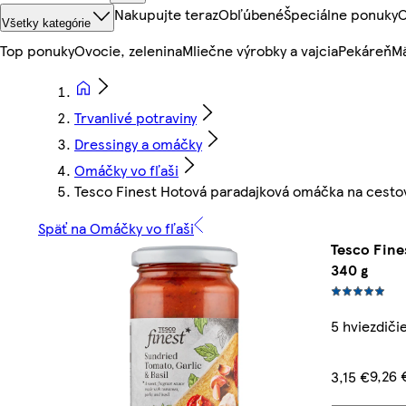
Nakupujte teraz
Obľúbené
Špeciálne ponuky
O
Všetky kategórie
Top ponuky
Ovocie, zelenina
Mliečne výrobky a vajcia
Pekáreň
Mä
Trvanlivé potraviny
Dressingy a omáčky
Omáčky vo fľaši
Tesco Finest Hotová paradajková omáčka na cestov
Späť na Omáčky vo fľaši
Tesco Fine
340 g
5 hviezdiči
9,26 
3,15 €