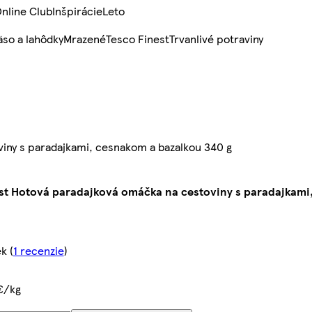
nline Club
Inšpirácie
Leto
so a lahôdky
Mrazené
Tesco Finest
Trvanlivé potraviny
iny s paradajkami, cesnakom a bazalkou 340 g
st Hotová paradajková omáčka na cestoviny s paradajkami
ek
(
1 recenzie
)
€/kg