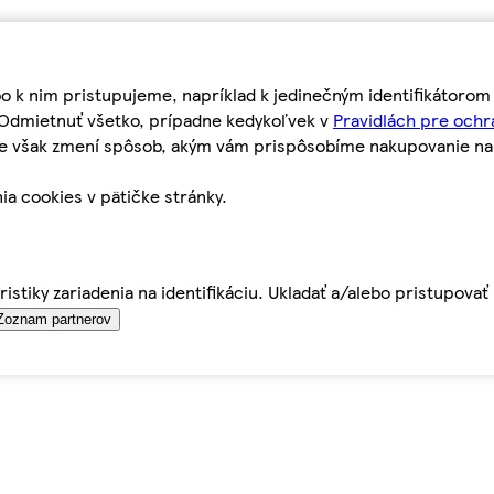
bo k nim pristupujeme, napríklad k jedinečným identifikátoro
o Odmietnuť všetko, prípadne kedykoľvek v
Pravidlách pre ochr
tie však zmení spôsob, akým vám prispôsobíme nakupovanie n
ia cookies v pätičke stránky.
istiky zariadenia na identifikáciu. Ukladať a/alebo pristupova
Zoznam partnerov