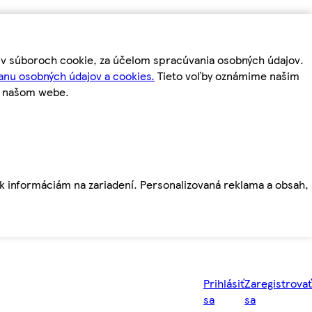
m v súboroch cookie, za účelom spracúvania osobných údajov.
anu osobných údajov a cookies.
Tieto voľby oznámime našim
a našom webe.
ť k informáciám na zariadení. Personalizovaná reklama a obsah,
Prihlásiť
Zaregistrovať
sa
sa