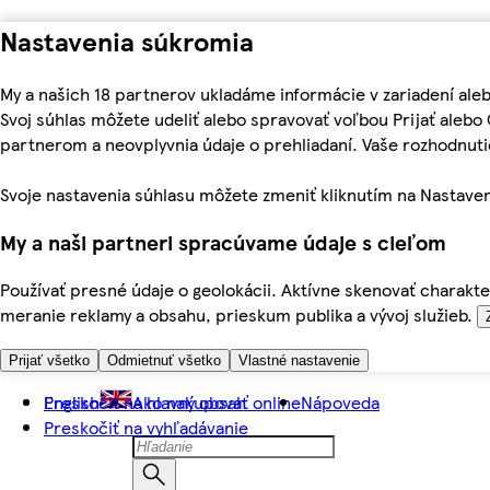
Nastavenia súkromia
My a našich 18 partnerov ukladáme informácie v zariadení ale
Svoj súhlas môžete udeliť alebo spravovať voľbou Prijať aleb
partnerom a neovplyvnia údaje o prehliadaní. Vaše rozhodnu
Svoje nastavenia súhlasu môžete zmeniť kliknutím na Nastaven
My a naši partneri spracúvame údaje s cieľom
Používať presné údaje o geolokácii. Aktívne skenovať charakter
meranie reklamy a obsahu, prieskum publika a vývoj služieb.
Prijať všetko
Odmietnuť všetko
Vlastné nastavenie
Preskočiť na hlavný obsah
English
Ako nakupovať online
Nápoveda
Preskočiť na vyhľadávanie