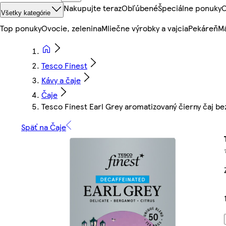
Nakupujte teraz
Obľúbené
Špeciálne ponuky
O
Všetky kategórie
Top ponuky
Ovocie, zelenina
Mliečne výrobky a vajcia
Pekáreň
Mä
Tesco Finest
Kávy a čaje
Čaje
Tesco Finest Earl Grey aromatizovaný čierny čaj be
Späť na Čaje