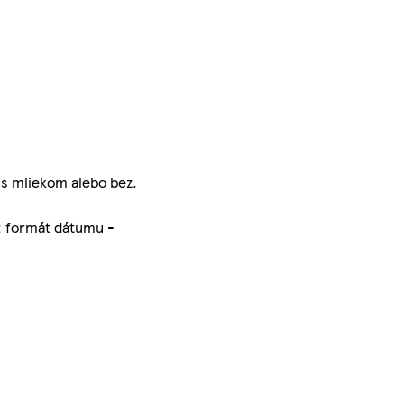
 s mliekom alebo bez.
a; formát dátumu -