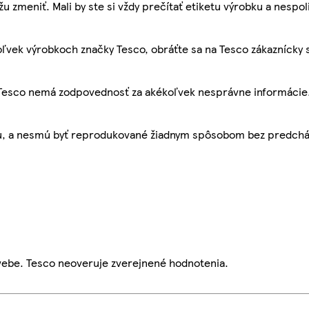
žu zmeniť. Mali by ste si vždy prečítať etiketu výrobku a nespol
ľvek výrobkoch značky Tesco, obráťte sa na Tesco zákaznícky 
, Tesco nemá zodpovednosť za akékoľvek nesprávne informácie
bu, a nesmú byť reprodukované žiadnym spôsobom bez predch
webe. Tesco neoveruje zverejnené hodnotenia.