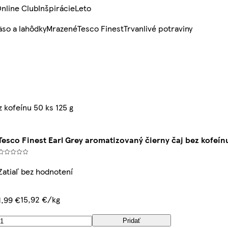
nline Club
Inšpirácie
Leto
so a lahôdky
Mrazené
Tesco Finest
Trvanlivé potraviny
z kofeínu 50 ks 125 g
Tesco Finest Earl Grey aromatizovaný čierny čaj bez kofeínu
Zatiaľ bez hodnotení
15,92 €/kg
1,99 €
Pridať