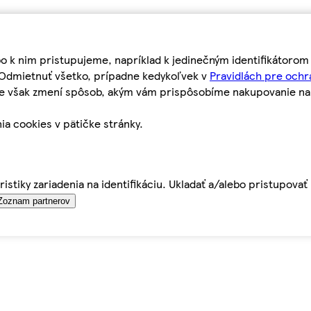
bo k nim pristupujeme, napríklad k jedinečným identifikátoro
o Odmietnuť všetko, prípadne kedykoľvek v
Pravidlách pre ochr
tie však zmení spôsob, akým vám prispôsobíme nakupovanie n
ia cookies v pätičke stránky.
istiky zariadenia na identifikáciu. Ukladať a/alebo pristupova
Zoznam partnerov