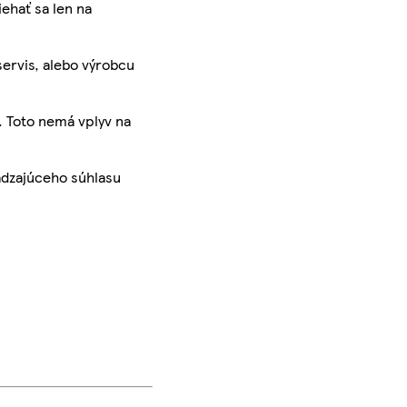
iehať sa len na
servis, alebo výrobcu
. Toto nemá vplyv na
ádzajúceho súhlasu