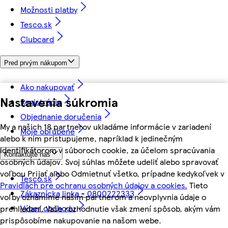
Možnosti platby
Tesco.sk
Clubcard
Pred prvým nákupom
Ako nakupovať
Nastavenia súkromia
Registrácia
Objednanie doručenia
My a našich 18 partnerov ukladáme informácie v zariadení
Moje obľúbené
alebo k nim pristupujeme, napríklad k jedinečným
identifikátorom v súboroch cookie, za účelom spracúvania
Kontaktujte nás
osobných údajov. Svoj súhlas môžete udeliť alebo spravovať
voľbou Prijať alebo Odmietnuť všetko, prípadne kedykoľvek v
Tesco.sk
Pravidlách pre ochranu osobných údajov a cookies.
Tieto
Zákaznícka linka - 0800222333
voľby oznámime našim partnerom a neovplyvnia údaje o
Výber obchodu
prehliadaní. Vaše rozhodnutie však zmení spôsob, akým vám
prispôsobíme nakupovanie na našom webe.