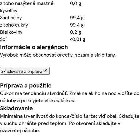
z toho nasýtené mastné
0,0 g
kyseliny
Sacharidy
99,4 g
z toho cukry
99,4 g
Bielkoviny
0,2 g
Soľ
<0,01 g
Informácie o alergénoch
Výrobok môže obsahovať orechy, sezam a siričitany.
Skladovanie a príprava
Príprava a použitie
Cukor ma tendenciu stvrdnúť. Zmäkne ak ho na noc vložíte do
nádoby a prikryjete vlhkou látkou.
Skladovanie
Minimálna trvanlivosť do konca/číslo šarže: viď obal. Skladujte
v suchu chráňte pred teplom. Po otvorení skladujte v
uzavretej nádobe.