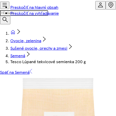
Preskočiť na hlavný obsah
Preskočiť na vyhľadávanie
Ovocie, zelenina
Sušené ovocie, orechy a zmesi
Semená
Tesco Lúpané tekvicové semienka 200 g
Späť na Semená