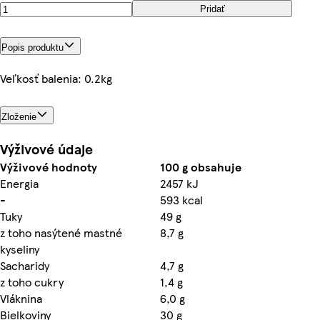
Pridať
Popis produktu
Veľkosť balenia: 0.2kg
Zloženie
Výživové údaje
Výživové hodnoty
100 g obsahuje
Energia
2457 kJ
-
593 kcal
Tuky
49 g
z toho nasýtené mastné
8,7 g
kyseliny
Sacharidy
4,7 g
z toho cukry
1,4 g
Vláknina
6,0 g
Bielkoviny
30 g