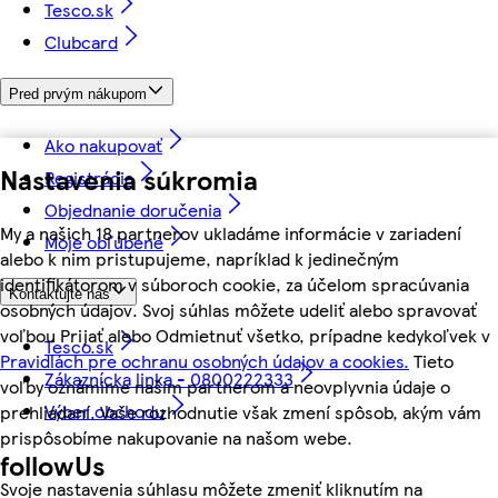
Tesco.sk
Clubcard
Pred prvým nákupom
Ako nakupovať
Nastavenia súkromia
Registrácia
Objednanie doručenia
My a našich 18 partnerov ukladáme informácie v zariadení
Moje obľúbené
alebo k nim pristupujeme, napríklad k jedinečným
identifikátorom v súboroch cookie, za účelom spracúvania
Kontaktujte nás
osobných údajov. Svoj súhlas môžete udeliť alebo spravovať
voľbou Prijať alebo Odmietnuť všetko, prípadne kedykoľvek v
Tesco.sk
Pravidlách pre ochranu osobných údajov a cookies.
Tieto
Zákaznícka linka - 0800222333
voľby oznámime našim partnerom a neovplyvnia údaje o
Výber obchodu
prehliadaní. Vaše rozhodnutie však zmení spôsob, akým vám
prispôsobíme nakupovanie na našom webe.
followUs
Svoje nastavenia súhlasu môžete zmeniť kliknutím na