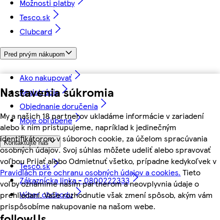
Možnosti platby
Tesco.sk
Clubcard
Pred prvým nákupom
Ako nakupovať
Nastavenia súkromia
Registrácia
Objednanie doručenia
My a našich 18 partnerov ukladáme informácie v zariadení
Moje obľúbené
alebo k nim pristupujeme, napríklad k jedinečným
identifikátorom v súboroch cookie, za účelom spracúvania
Kontaktujte nás
osobných údajov. Svoj súhlas môžete udeliť alebo spravovať
voľbou Prijať alebo Odmietnuť všetko, prípadne kedykoľvek v
Tesco.sk
Pravidlách pre ochranu osobných údajov a cookies.
Tieto
Zákaznícka linka - 0800222333
voľby oznámime našim partnerom a neovplyvnia údaje o
Výber obchodu
prehliadaní. Vaše rozhodnutie však zmení spôsob, akým vám
prispôsobíme nakupovanie na našom webe.
followUs