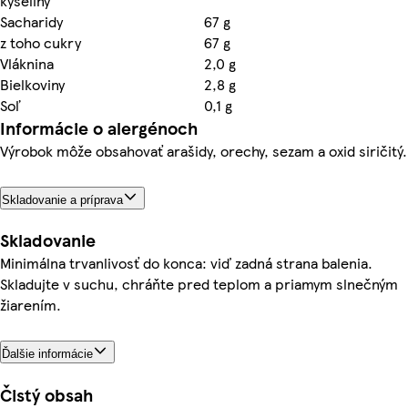
kyseliny
Sacharidy
67 g
z toho cukry
67 g
Vláknina
2,0 g
Bielkoviny
2,8 g
Soľ
0,1 g
Informácie o alergénoch
Výrobok môže obsahovať arašidy, orechy, sezam a oxid siričitý.
Skladovanie a príprava
Skladovanie
Minimálna trvanlivosť do konca: viď zadná strana balenia.
Skladujte v suchu, chráňte pred teplom a priamym slnečným
žiarením.
Ďalšie informácie
Čistý obsah