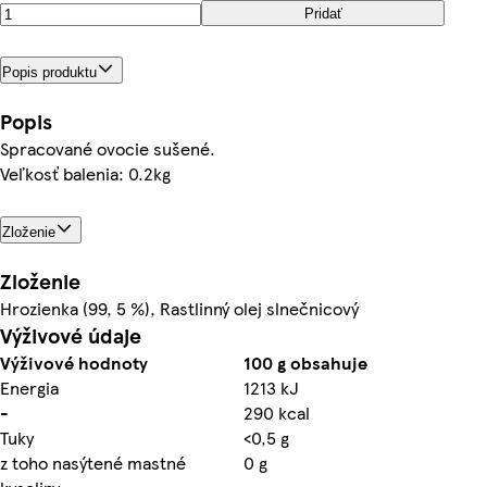
Pridať
Popis produktu
Popis
Spracované ovocie sušené.
Veľkosť balenia: 0.2kg
Zloženie
Zloženie
Hrozienka (99, 5 %), Rastlinný olej slnečnicový
Výživové údaje
Výživové hodnoty
100 g obsahuje
Energia
1213 kJ
-
290 kcal
Tuky
<0,5 g
z toho nasýtené mastné
0 g