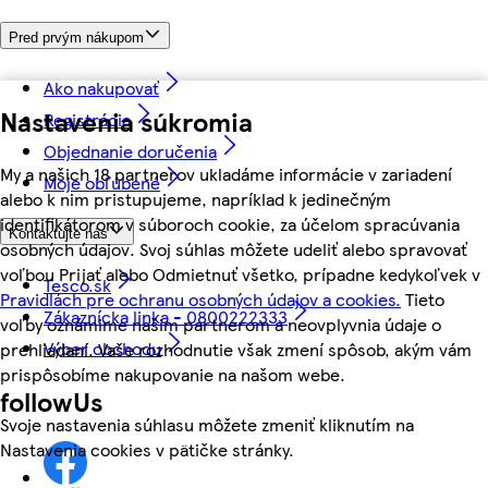
Pred prvým nákupom
Ako nakupovať
Nastavenia súkromia
Registrácia
Objednanie doručenia
My a našich 18 partnerov ukladáme informácie v zariadení
Moje obľúbené
alebo k nim pristupujeme, napríklad k jedinečným
identifikátorom v súboroch cookie, za účelom spracúvania
Kontaktujte nás
osobných údajov. Svoj súhlas môžete udeliť alebo spravovať
voľbou Prijať alebo Odmietnuť všetko, prípadne kedykoľvek v
Tesco.sk
Pravidlách pre ochranu osobných údajov a cookies.
Tieto
Zákaznícka linka - 0800222333
voľby oznámime našim partnerom a neovplyvnia údaje o
Výber obchodu
prehliadaní. Vaše rozhodnutie však zmení spôsob, akým vám
prispôsobíme nakupovanie na našom webe.
followUs
Svoje nastavenia súhlasu môžete zmeniť kliknutím na
Nastavenia cookies v pätičke stránky.