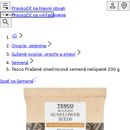
Preskočiť na hlavný obsah
Preskočiť na vyhľadávanie
Ovocie, zelenina
Sušené ovocie, orechy a zmesi
Semená
Tesco Pražené slnečnicové semená nelúpané 200 g
Späť na Semená