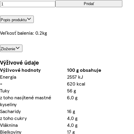
Pridať
Popis produktu
Veľkosť balenia: 0.2kg
Zloženie
Výživové údaje
Výživové hodnoty
100 g obsahuje
Energia
2557 kJ
-
620 kcal
Tuky
56 g
z toho nasýtené mastné
6,0 g
kyseliny
Sacharidy
16 g
z toho cukry
4,0 g
Vláknina
4,0 g
Bielkoviny
17 g