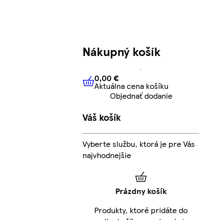
Nákupný košík
0,00 €
Aktuálna cena košíku
0,00 €
Aktuálna cena košíku
Objednať dodanie
Váš košík
Vyberte službu, ktorá je pre Vás
najvhodnejšie
Prázdny košík
Produkty, ktoré pridáte do