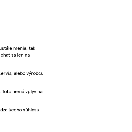
ustále menia, tak
iehať sa len na
servis, alebo výrobcu
. Toto nemá vplyv na
ádzajúceho súhlasu