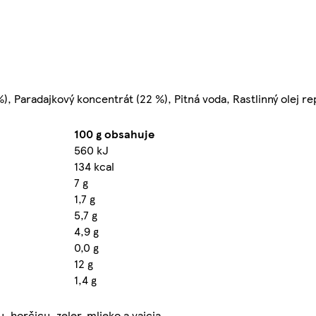
%), Paradajkový koncentrát (22 %), Pitná voda, Rastlinný olej r
100 g obsahuje
560 kJ
134 kcal
7 g
1,7 g
5,7 g
4,9 g
0,0 g
12 g
1,4 g
 horčicu, zeler, mlieko a vajcia.