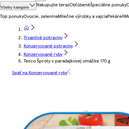
Nakupujte teraz
Obľúbené
Špeciálne ponuky
O
Všetky kategórie
Top ponuky
Ovocie, zelenina
Mliečne výrobky a vajcia
Pekáreň
Mä
Trvanlivé potraviny
Konzervované potraviny
Konzervované ryby
Tesco Šproty v paradajkovej omáčke 170 g
Späť na Konzervované ryby