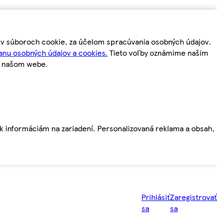
m v súboroch cookie, za účelom spracúvania osobných údajov.
anu osobných údajov a cookies.
Tieto voľby oznámime našim
a našom webe.
ť k informáciám na zariadení. Personalizovaná reklama a obsah,
Prihlásiť
Zaregistrovať
sa
sa