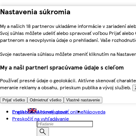
Nastavenia súkromia
My a našich 18 partnerov ukladáme informácie v zariadení ale
Svoj súhlas môžete udeliť alebo spravovať voľbou Prijať aleb
partnerom a neovplyvnia údaje o prehliadaní. Vaše rozhodnu
Svoje nastavenia súhlasu môžete zmeniť kliknutím na Nastaven
My a naši partneri spracúvame údaje s cieľom
Používať presné údaje o geolokácii. Aktívne skenovať charakter
meranie reklamy a obsahu, prieskum publika a vývoj služieb.
Prijať všetko
Odmietnuť všetko
Vlastné nastavenie
Preskočiť na hlavný obsah
English
Ako nakupovať online
Nápoveda
Preskočiť na vyhľadávanie