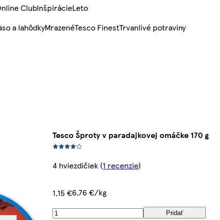
nline Club
Inšpirácie
Leto
so a lahôdky
Mrazené
Tesco Finest
Trvanlivé potraviny
Tesco Šproty v paradajkovej omáčke 170 g
4 hviezdičiek
(
1 recenzie
)
6,76 €/kg
1,15 €
Pridať