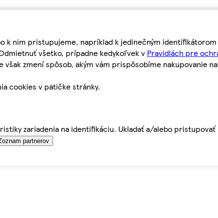
bo k nim pristupujeme, napríklad k jedinečným identifikátoro
o Odmietnuť všetko, prípadne kedykoľvek v
Pravidlách pre ochr
tie však zmení spôsob, akým vám prispôsobíme nakupovanie n
ia cookies v pätičke stránky.
istiky zariadenia na identifikáciu. Ukladať a/alebo pristupova
Zoznam partnerov