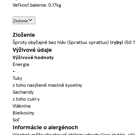
Veľkosť balenia: 0.17kg
Zloženie
Zloženie
Šproty obyčajné bez hláv (Sprattus sprattus) (
ryby
) (50 
Výživové údaje
Výživové hodnoty
Energia
-
Tuky
z toho nasýtené mastné kyseliny
Sacharidy
z toho cukry
Vláknina
Bielkoviny
Soľ
Informácie o alergénoch
Výrobok môže obsahovať obilniny obsahujúce glutén, sóju,