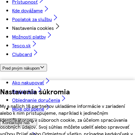
Prístupnosť
Kde dovážame
Poplatok za službu
Nastavenia cookies
Možnosti platby
Tesco.sk
Clubcard
Pred prvým nákupom
Ako nakupovať
Nastavenia súkromia
Registrácia
Objednanie doručenia
My a našich 18 partnerov ukladáme informácie v zariadení
Moje obľúbené
alebo k nim pristupujeme, napríklad k jedinečným
identifikátorom v súboroch cookie, za účelom spracúvania
Kontaktujte nás
osobných údajov. Svoj súhlas môžete udeliť alebo spravovať
voľbou Prijať alebo Odmietnuť všetko, prípadne kedykoľvek v