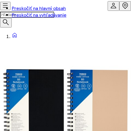
Preskočiť na hlavný obsah
Preskočiť na vyhľadávanie