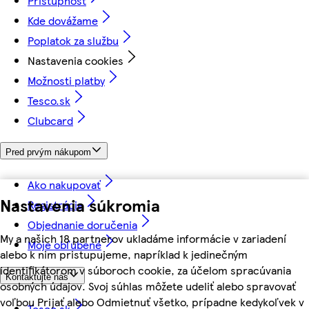
Prístupnosť
Kde dovážame
Poplatok za službu
Nastavenia cookies
Možnosti platby
Tesco.sk
Clubcard
Pred prvým nákupom
Ako nakupovať
Nastavenia súkromia
Registrácia
Objednanie doručenia
My a našich 18 partnerov ukladáme informácie v zariadení
Moje obľúbené
alebo k nim pristupujeme, napríklad k jedinečným
identifikátorom v súboroch cookie, za účelom spracúvania
Kontaktujte nás
osobných údajov. Svoj súhlas môžete udeliť alebo spravovať
voľbou Prijať alebo Odmietnuť všetko, prípadne kedykoľvek v
Tesco.sk