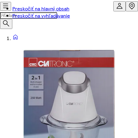
Preskočiť na hlavný obsah
Preskočiť na vyhľadávanie