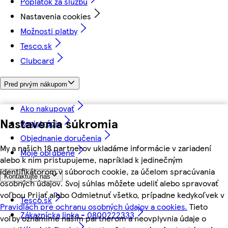
Poplatok za službu
Nastavenia cookies
Možnosti platby
Tesco.sk
Clubcard
Pred prvým nákupom
Ako nakupovať
Nastavenia súkromia
Registrácia
Objednanie doručenia
My a našich 18 partnerov ukladáme informácie v zariadení
Moje obľúbené
alebo k nim pristupujeme, napríklad k jedinečným
identifikátorom v súboroch cookie, za účelom spracúvania
Kontaktujte nás
osobných údajov. Svoj súhlas môžete udeliť alebo spravovať
voľbou Prijať alebo Odmietnuť všetko, prípadne kedykoľvek v
Tesco.sk
Pravidlách pre ochranu osobných údajov a cookies.
Tieto
Zákaznícka linka - 0800222333
voľby oznámime našim partnerom a neovplyvnia údaje o