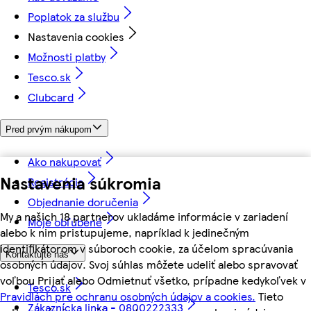
Poplatok za službu
Nastavenia cookies
Možnosti platby
Tesco.sk
Clubcard
Pred prvým nákupom
Ako nakupovať
Nastavenia súkromia
Registrácia
Objednanie doručenia
My a našich 18 partnerov ukladáme informácie v zariadení
Moje obľúbené
alebo k nim pristupujeme, napríklad k jedinečným
identifikátorom v súboroch cookie, za účelom spracúvania
Kontaktujte nás
osobných údajov. Svoj súhlas môžete udeliť alebo spravovať
voľbou Prijať alebo Odmietnuť všetko, prípadne kedykoľvek v
Tesco.sk
Pravidlách pre ochranu osobných údajov a cookies.
Tieto
Zákaznícka linka - 0800222333