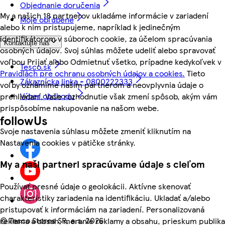
Objednanie doručenia
My a našich 18 partnerov ukladáme informácie v zariadení
Moje obľúbené
alebo k nim pristupujeme, napríklad k jedinečným
identifikátorom v súboroch cookie, za účelom spracúvania
Kontaktujte nás
osobných údajov. Svoj súhlas môžete udeliť alebo spravovať
voľbou Prijať alebo Odmietnuť všetko, prípadne kedykoľvek v
Tesco.sk
Pravidlách pre ochranu osobných údajov a cookies.
Tieto
Zákaznícka linka - 0800222333
voľby oznámime našim partnerom a neovplyvnia údaje o
Výber obchodu
prehliadaní. Vaše rozhodnutie však zmení spôsob, akým vám
prispôsobíme nakupovanie na našom webe.
followUs
Svoje nastavenia súhlasu môžete zmeniť kliknutím na
Nastavenia cookies v pätičke stránky.
My a naši partneri spracúvame údaje s cieľom
Používať presné údaje o geolokácii. Aktívne skenovať
charakteristiky zariadenia na identifikáciu. Ukladať a/alebo
pristupovať k informáciám na zariadení. Personalizovaná
©
Tesco Stores SR, a.s. 2026
reklama a obsah, meranie reklamy a obsahu, prieskum publika