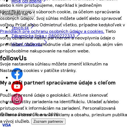
Moje obľúbené
alebo k nim pristupujeme, napríklad k jedinečným
identifikátorom v súboroch cookie, za účelom spracúvania
Kontaktujte nás
osobných údajov. Svoj súhlas môžete udeliť alebo spravovať
voľbou Prijať alebo Odmietnuť všetko, prípadne kedykoľvek v
Tesco.sk
Pravidlách pre ochranu osobných údajov a cookies.
Tieto
Zákaznícka linka - 0800222333
voľby oznámime našim partnerom a neovplyvnia údaje o
Výber obchodu
prehliadaní. Vaše rozhodnutie však zmení spôsob, akým vám
prispôsobíme nakupovanie na našom webe.
followUs
Svoje nastavenia súhlasu môžete zmeniť kliknutím na
Nastavenia cookies v pätičke stránky.
My a naši partneri spracúvame údaje s cieľom
Používať presné údaje o geolokácii. Aktívne skenovať
charakteristiky zariadenia na identifikáciu. Ukladať a/alebo
pristupovať k informáciám na zariadení. Personalizovaná
©
Tesco Stores SR, a.s. 2026
reklama a obsah, meranie reklamy a obsahu, prieskum publika
a vývoj služieb.
Zoznam partnerov