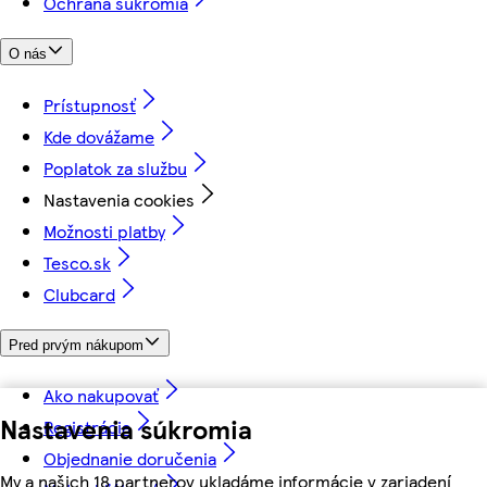
Ochrana súkromia
O nás
Prístupnosť
Kde dovážame
Poplatok za službu
Nastavenia cookies
Možnosti platby
Tesco.sk
Clubcard
Pred prvým nákupom
Ako nakupovať
Nastavenia súkromia
Registrácia
Objednanie doručenia
My a našich 18 partnerov ukladáme informácie v zariadení