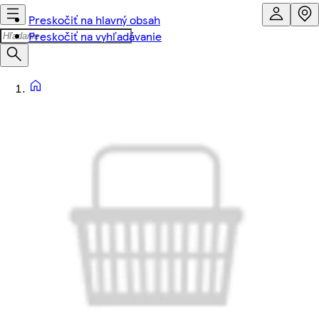
Preskočiť na hlavný obsah
Preskočiť na vyhľadávanie