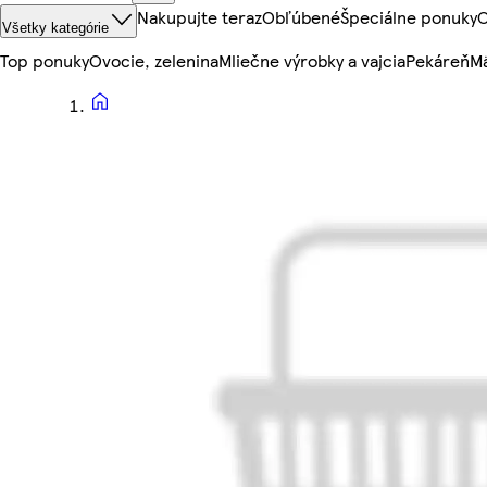
Nakupujte teraz
Obľúbené
Špeciálne ponuky
O
Všetky kategórie
Top ponuky
Ovocie, zelenina
Mliečne výrobky a vajcia
Pekáreň
Mä