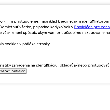
bo k nim pristupujeme, napríklad k jedinečným identifikátoro
o Odmietnuť všetko, prípadne kedykoľvek v
Pravidlách pre ochr
tie však zmení spôsob, akým vám prispôsobíme nakupovanie n
ia cookies v pätičke stránky.
istiky zariadenia na identifikáciu. Ukladať a/alebo pristupova
Zoznam partnerov