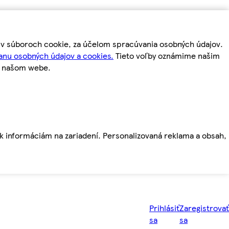
m v súboroch cookie, za účelom spracúvania osobných údajov.
anu osobných údajov a cookies.
Tieto voľby oznámime našim
a našom webe.
ť k informáciám na zariadení. Personalizovaná reklama a obsah,
Prihlásiť
Zaregistrovať
sa
sa