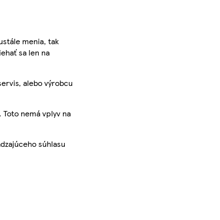
ustále menia, tak
iehať sa len na
servis, alebo výrobcu
. Toto nemá vplyv na
ádzajúceho súhlasu