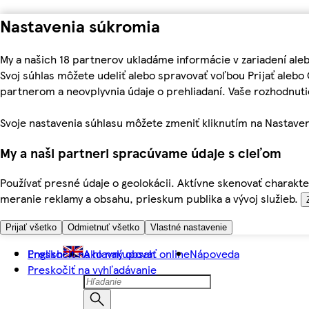
Nastavenia súkromia
My a našich 18 partnerov ukladáme informácie v zariadení ale
Svoj súhlas môžete udeliť alebo spravovať voľbou Prijať aleb
partnerom a neovplyvnia údaje o prehliadaní. Vaše rozhodnu
Svoje nastavenia súhlasu môžete zmeniť kliknutím na Nastaven
My a naši partneri spracúvame údaje s cieľom
Používať presné údaje o geolokácii. Aktívne skenovať charakter
meranie reklamy a obsahu, prieskum publika a vývoj služieb.
Prijať všetko
Odmietnuť všetko
Vlastné nastavenie
Preskočiť na hlavný obsah
English
Ako nakupovať online
Nápoveda
Preskočiť na vyhľadávanie