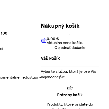
Nákupný košík
 100
0,00 €
Aktuálna cena košíku
0,00 €
Aktuálna cena košíku
Objednať dodanie
ní
Váš košík
Vyberte službu, ktorá je pre Vás
najvhodnejšie
 momentálne nedostupný
Prázdny košík
Produkty, ktoré pridáte do