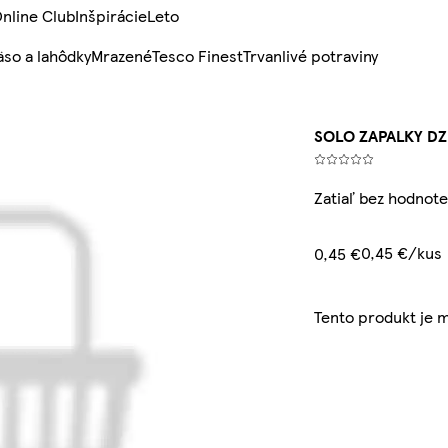
nline Club
Inšpirácie
Leto
so a lahôdky
Mrazené
Tesco Finest
Trvanlivé potraviny
SOLO ZAPALKY DZ
Zatiaľ bez hodnote
0,45 €/kus
0,45 €
Tento produkt je