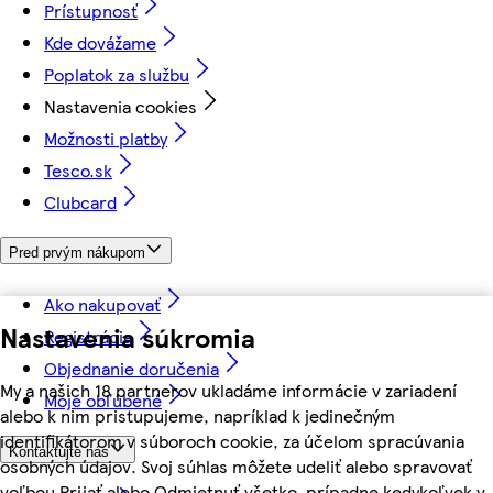
Prístupnosť
Kde dovážame
Poplatok za službu
Nastavenia cookies
Možnosti platby
Tesco.sk
Clubcard
Pred prvým nákupom
Ako nakupovať
Nastavenia súkromia
Registrácia
Objednanie doručenia
My a našich 18 partnerov ukladáme informácie v zariadení
Moje obľúbené
alebo k nim pristupujeme, napríklad k jedinečným
identifikátorom v súboroch cookie, za účelom spracúvania
Kontaktujte nás
osobných údajov. Svoj súhlas môžete udeliť alebo spravovať
voľbou Prijať alebo Odmietnuť všetko, prípadne kedykoľvek v