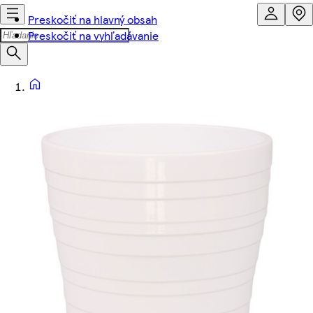
Preskočiť na hlavný obsah
Preskočiť na vyhľadávanie