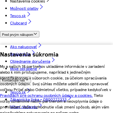
Nastavenia cookies
Možnosti platby
Tesco.sk
Clubcard
Pred prvým nákupom
Ako nakupovať
Nastavenia súkromia
Registrácia
Objednanie doručenia
My a našich 18 partnerov ukladáme informácie v zariadení
Moje obľúbené
alebo k nim pristupujeme, napríklad k jedinečným
identifikátorom v súboroch cookie, za účelom spracúvania
Kontaktujte nás
osobných údajov. Svoj súhlas môžete udeliť alebo spravovať
voľbou Prijať alebo Odmietnuť všetko, prípadne kedykoľvek v
Tesco.sk
Pravidlách pre ochranu osobných údajov a cookies.
Tieto
Zákaznícka linka - 0800222333
voľby oznámime našim partnerom a neovplyvnia údaje o
Výber obchodu
prehliadaní. Vaše rozhodnutie však zmení spôsob, akým vám
prispôsobíme nakupovanie na našom webe.