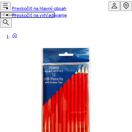
Preskočiť na hlavný obsah
Preskočiť na vyhľadávanie