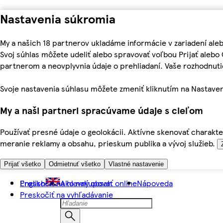
Nastavenia súkromia
My a našich 18 partnerov ukladáme informácie v zariadení ale
Svoj súhlas môžete udeliť alebo spravovať voľbou Prijať aleb
partnerom a neovplyvnia údaje o prehliadaní. Vaše rozhodnu
Svoje nastavenia súhlasu môžete zmeniť kliknutím na Nastaven
My a naši partneri spracúvame údaje s cieľom
Používať presné údaje o geolokácii. Aktívne skenovať charakter
meranie reklamy a obsahu, prieskum publika a vývoj služieb.
Prijať všetko
Odmietnuť všetko
Vlastné nastavenie
Preskočiť na hlavný obsah
English
Ako nakupovať online
Nápoveda
Preskočiť na vyhľadávanie