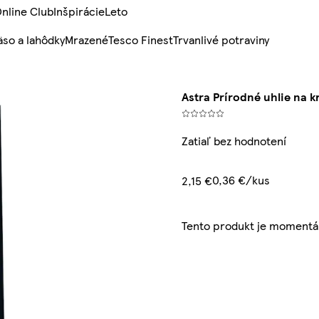
nline Club
Inšpirácie
Leto
so a lahôdky
Mrazené
Tesco Finest
Trvanlivé potraviny
Astra Prírodné uhlie na k
Zatiaľ bez hodnotení
0,36 €/kus
2,15 €
Tento produkt je momentá