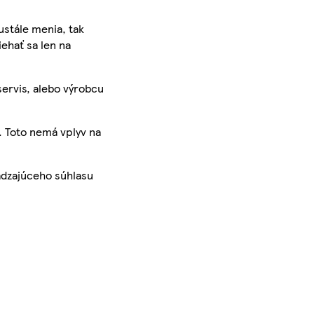
ustále menia, tak
iehať sa len na
servis, alebo výrobcu
. Toto nemá vplyv na
ádzajúceho súhlasu