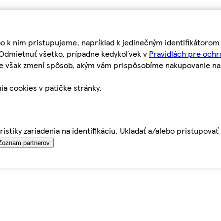
bo k nim pristupujeme, napríklad k jedinečným identifikátoro
o Odmietnuť všetko, prípadne kedykoľvek v
Pravidlách pre ochr
tie však zmení spôsob, akým vám prispôsobíme nakupovanie n
ia cookies v pätičke stránky.
istiky zariadenia na identifikáciu. Ukladať a/alebo pristupova
Zoznam partnerov