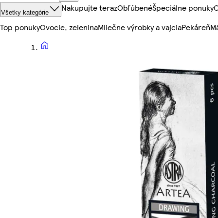
Nakupujte teraz
Obľúbené
Špeciálne ponuky
O
Všetky kategórie
Top ponuky
Ovocie, zelenina
Mliečne výrobky a vajcia
Pekáreň
Mä