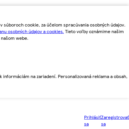
m v súboroch cookie, za účelom spracúvania osobných údajov.
anu osobných údajov a cookies.
Tieto voľby oznámime našim
a našom webe.
ť k informáciám na zariadení. Personalizovaná reklama a obsah,
Prihlásiť
Zaregistrovať
sa
sa