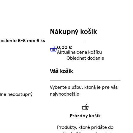
Nákupný košík
reslenie 6-8 mm 6 ks
0,00 €
Aktuálna cena košíku
0,00 €
Aktuálna cena košíku
Objednať dodanie
Váš košík
Vyberte službu, ktorá je pre Vás
najvhodnejšie
lne nedostupný
Prázdny košík
Produkty, ktoré pridáte do