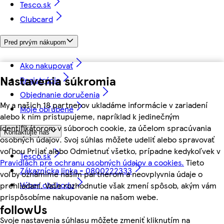
Tesco.sk
Clubcard
Pred prvým nákupom
Ako nakupovať
Nastavenia súkromia
Registrácia
Objednanie doručenia
My a našich 18 partnerov ukladáme informácie v zariadení
Moje obľúbené
alebo k nim pristupujeme, napríklad k jedinečným
identifikátorom v súboroch cookie, za účelom spracúvania
Kontaktujte nás
osobných údajov. Svoj súhlas môžete udeliť alebo spravovať
voľbou Prijať alebo Odmietnuť všetko, prípadne kedykoľvek v
Tesco.sk
Pravidlách pre ochranu osobných údajov a cookies.
Tieto
Zákaznícka linka - 0800222333
voľby oznámime našim partnerom a neovplyvnia údaje o
Výber obchodu
prehliadaní. Vaše rozhodnutie však zmení spôsob, akým vám
prispôsobíme nakupovanie na našom webe.
followUs
Svoje nastavenia súhlasu môžete zmeniť kliknutím na