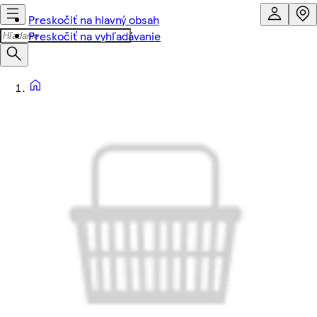
Preskočiť na hlavný obsah
Preskočiť na vyhľadávanie