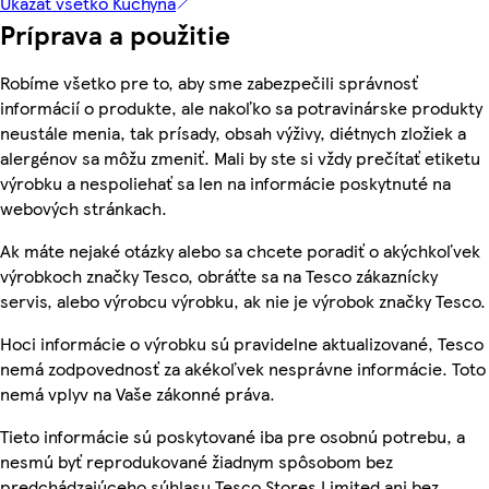
Ukázať všetko Kuchyňa
Príprava a použitie
Robíme všetko pre to, aby sme zabezpečili správnosť
informácií o produkte, ale nakoľko sa potravinárske produkty
neustále menia, tak prísady, obsah výživy, diétnych zložiek a
alergénov sa môžu zmeniť. Mali by ste si vždy prečítať etiketu
výrobku a nespoliehať sa len na informácie poskytnuté na
webových stránkach.
Ak máte nejaké otázky alebo sa chcete poradiť o akýchkoľvek
výrobkoch značky Tesco, obráťte sa na Tesco zákaznícky
servis, alebo výrobcu výrobku, ak nie je výrobok značky Tesco.
Hoci informácie o výrobku sú pravidelne aktualizované, Tesco
nemá zodpovednosť za akékoľvek nesprávne informácie. Toto
nemá vplyv na Vaše zákonné práva.
Tieto informácie sú poskytované iba pre osobnú potrebu, a
nesmú byť reprodukované žiadnym spôsobom bez
predchádzajúceho súhlasu Tesco Stores Limited ani bez