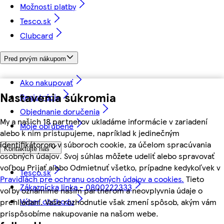
Možnosti platby
Tesco.sk
Clubcard
Pred prvým nákupom
Ako nakupovať
Nastavenia súkromia
Registrácia
Objednanie doručenia
My a našich 18 partnerov ukladáme informácie v zariadení
Moje obľúbené
alebo k nim pristupujeme, napríklad k jedinečným
identifikátorom v súboroch cookie, za účelom spracúvania
Kontaktujte nás
osobných údajov. Svoj súhlas môžete udeliť alebo spravovať
voľbou Prijať alebo Odmietnuť všetko, prípadne kedykoľvek v
Tesco.sk
Pravidlách pre ochranu osobných údajov a cookies.
Tieto
Zákaznícka linka - 0800222333
voľby oznámime našim partnerom a neovplyvnia údaje o
Výber obchodu
prehliadaní. Vaše rozhodnutie však zmení spôsob, akým vám
prispôsobíme nakupovanie na našom webe.