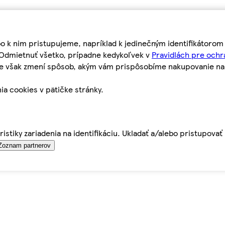
bo k nim pristupujeme, napríklad k jedinečným identifikátoro
o Odmietnuť všetko, prípadne kedykoľvek v
Pravidlách pre ochr
tie však zmení spôsob, akým vám prispôsobíme nakupovanie n
ia cookies v pätičke stránky.
istiky zariadenia na identifikáciu. Ukladať a/alebo pristupova
Zoznam partnerov