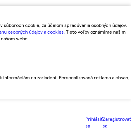
m v súboroch cookie, za účelom spracúvania osobných údajov.
anu osobných údajov a cookies.
Tieto voľby oznámime našim
a našom webe.
ť k informáciám na zariadení. Personalizovaná reklama a obsah,
Prihlásiť
Zaregistrovať
sa
sa