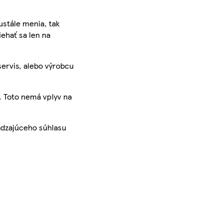
ustále menia, tak
iehať sa len na
servis, alebo výrobcu
. Toto nemá vplyv na
ádzajúceho súhlasu