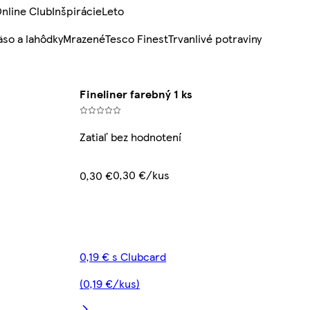
nline Club
Inšpirácie
Leto
so a lahôdky
Mrazené
Tesco Finest
Trvanlivé potraviny
Fineliner farebný 1 ks
Zatiaľ bez hodnotení
0,30 €/kus
0,30 €
0,19 € s Clubcard
(0,19 €/kus)