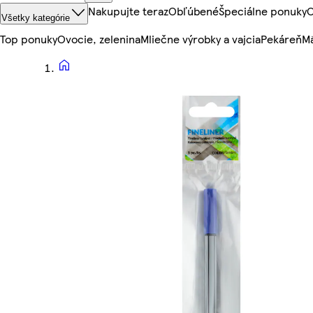
Nakupujte teraz
Obľúbené
Špeciálne ponuky
O
Všetky kategórie
Top ponuky
Ovocie, zelenina
Mliečne výrobky a vajcia
Pekáreň
Mä