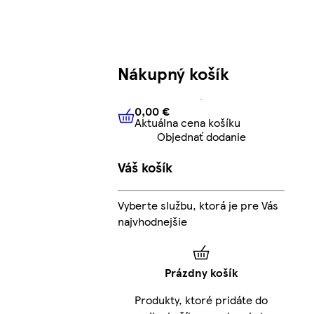
Nákupný košík
0,00 €
Aktuálna cena košíku
0,00 €
Aktuálna cena košíku
Objednať dodanie
Váš košík
Vyberte službu, ktorá je pre Vás
najvhodnejšie
Prázdny košík
Produkty, ktoré pridáte do