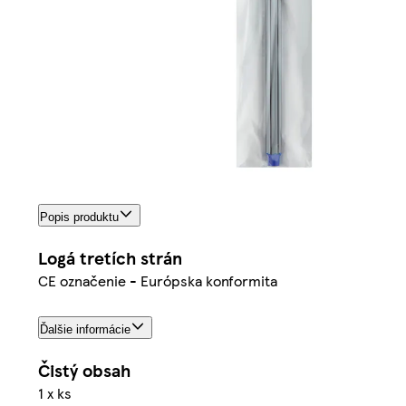
Popis produktu
Logá tretích strán
CE označenie - Európska konformita
Ďalšie informácie
Čistý obsah
1 x ks