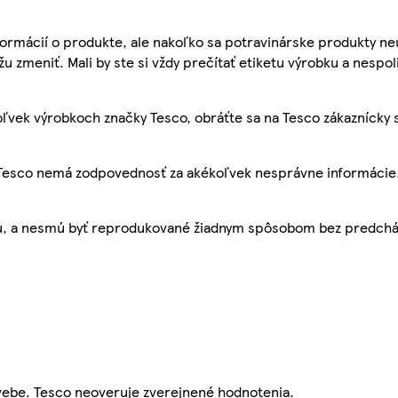
ormácií o produkte, ale nakoľko sa potravinárske produkty ne
žu zmeniť. Mali by ste si vždy prečítať etiketu výrobku a nespol
ľvek výrobkoch značky Tesco, obráťte sa na Tesco zákaznícky 
, Tesco nemá zodpovednosť za akékoľvek nesprávne informácie
bu, a nesmú byť reprodukované žiadnym spôsobom bez predch
webe. Tesco neoveruje zverejnené hodnotenia.