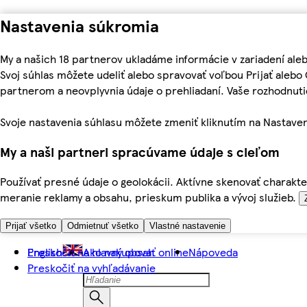
Nastavenia súkromia
My a našich 18 partnerov ukladáme informácie v zariadení ale
Svoj súhlas môžete udeliť alebo spravovať voľbou Prijať aleb
partnerom a neovplyvnia údaje o prehliadaní. Vaše rozhodnu
Svoje nastavenia súhlasu môžete zmeniť kliknutím na Nastaven
My a naši partneri spracúvame údaje s cieľom
Používať presné údaje o geolokácii. Aktívne skenovať charakter
meranie reklamy a obsahu, prieskum publika a vývoj služieb.
Prijať všetko
Odmietnuť všetko
Vlastné nastavenie
Preskočiť na hlavný obsah
English
Ako nakupovať online
Nápoveda
Preskočiť na vyhľadávanie